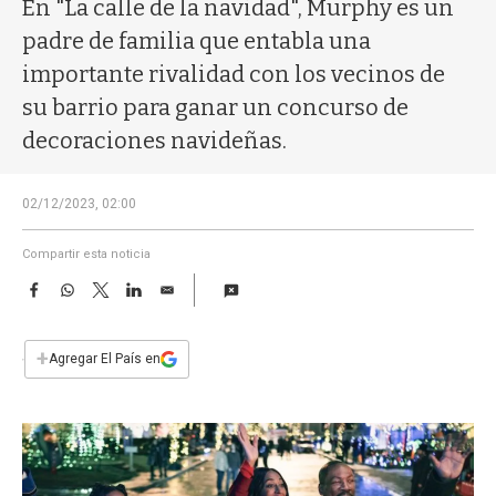
a
En "La calle de la navidad", Murphy es un
padre de familia que entabla una
importante rivalidad con los vecinos de
su barrio para ganar un concurso de
decoraciones navideñas.
02/12/2023, 02:00
Compartir esta noticia
F
W
T
L
E
a
h
w
i
m
c
a
i
n
a
e
t
t
k
i
+
Agregar El País en
b
s
t
e
l
o
A
e
d
o
p
r
I
k
p
n