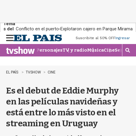
Tema
s del
Conflicto en el puerto
Explotaron cajero en Parque Miramar
día:
Suscribite al 50% OFF
Ingresar
M
e
Personajes
TV y radio
Música
Cine
Series
Te
n
M
u
o
s
t
EL PAÍS
TVSHOW
CINE
r
a
Es el debut de Eddie Murphy
r
b
en las películas navideñas y
�
s
está entre lo más visto en el
q
u
streaming en Uruguay
e
d