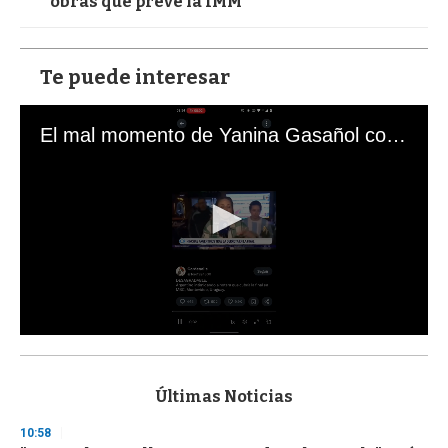
obras que prevé la IMM
Te puede interesar
El mal momento de Yanina Gasañol con un hincha argentino en "Subrayado"
0
s
e
c
Últimas Noticias
o
n
10:58
d