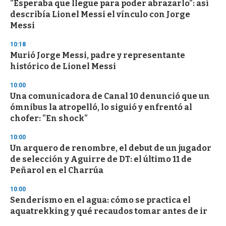
"Esperaba que llegue para poder abrazarlo": así
s
o
describía Lionel Messi el vínculo con Jorge
f
Messi
3
3
s
10:18
e
Murió Jorge Messi, padre y representante
c
histórico de Lionel Messi
o
n
d
10:00
s
Una comunicadora de Canal 10 denunció que un
ómnibus la atropelló, lo siguió y enfrentó al
chofer: "En shock"
10:00
Un arquero de renombre, el debut de un jugador
de selección y Aguirre de DT: el último 11 de
Peñarol en el Charrúa
10:00
Senderismo en el agua: cómo se practica el
aquatrekking y qué recaudos tomar antes de ir