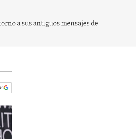
s
q
u
e
 torno a sus antiguos mensajes de
d
a
 en