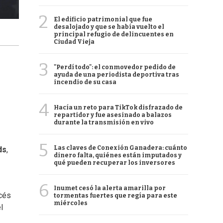
2
El edificio patrimonial que fue
desalojado y que se había vuelto el
principal refugio de delincuentes en
Ciudad Vieja
3
"Perdí todo": el conmovedor pedido de
ayuda de una periodista deportiva tras
incendio de su casa
4
Hacía un reto para TikTok disfrazado de
repartidor y fue asesinado a balazos
durante la transmisión en vivo
5
Las claves de Conexión Ganadera: cuánto
ds
,
dinero falta, quiénes están imputados y
qué pueden recuperar los inversores
6
Inumet cesó la alerta amarilla por
ncés
tormentas fuertes que regía para este
miércoles
l