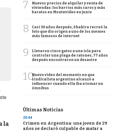
7
Nuevos precios de alquiler y venta de
viviendas: los barrios más caros y más
baratos en Montevideo en junio
8
Casi 30 años después, Shakira recreó la
foto que dio origen a uno de los memes
más famosos de internet
9
Llevaron cinco gatos a una isla para
controlar una plaga de ratones, 77 años
después encontraron un desastre
10
Nuevo video del momento en que
sindicalista argentino alcanzó a
influencer cuando ella iba a tomar un
ómnibus
a
ste
Últimas Noticias
20:44
a la
Crimen en Argentina: una joven de 29
años se declaró culpable de matar a