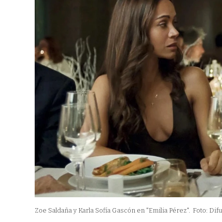
Zoe Saldaña y Karla Sofía Gascón en "Emilia Pérez".
Foto: Dif