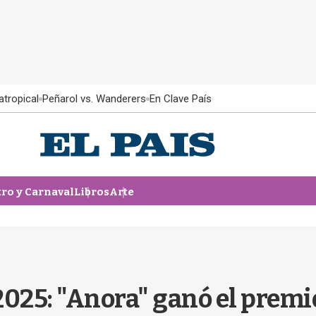
atropical
Peñarol vs. Wanderers
En Clave País
tro y Carnaval
Libros
Arte
025: "Anora" ganó el premio