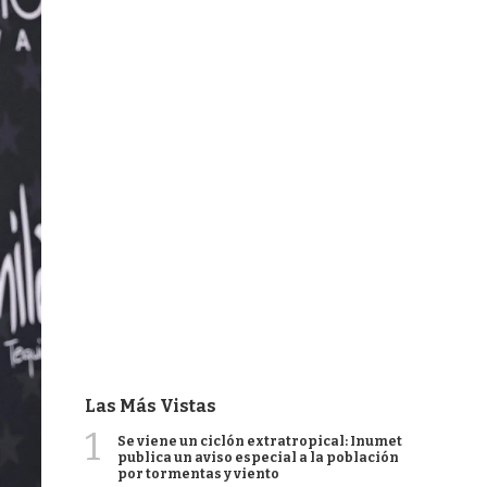
Las Más Vistas
1
Se viene un ciclón extratropical: Inumet
publica un aviso especial a la población
por tormentas y viento