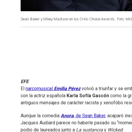
Sean Baker y Mikey Madison en los Critic Choice Awards.
Foto: Mi
EFE
El
narcomusical
Emilia Pérez
volvió a triunfar y se e
con la actriz española
Karla Sofía Gascón
como la gr
antiguos mensajes de carácter racista y xenofóbo res
Aunque la comedia
Anora
, de Sean Baker
, acaparó ine
Jacques Audiard parece no haberle pasado su “momentu
podio de laureados junto a
La sustancia
y
Wicked
.