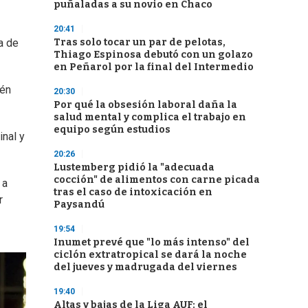
puñaladas a su novio en Chaco
20:41
Tras solo tocar un par de pelotas,
a de
Thiago Espinosa debutó con un golazo
en Peñarol por la final del Intermedio
ién
20:30
Por qué la obsesión laboral daña la
salud mental y complica el trabajo en
equipo según estudios
inal y
20:26
Lustemberg pidió la "adecuada
cocción" de alimentos con carne picada
 a
tras el caso de intoxicación en
r
Paysandú
19:54
Inumet prevé que "lo más intenso" del
ciclón extratropical se dará la noche
del jueves y madrugada del viernes
19:40
Altas y bajas de la Liga AUF: el