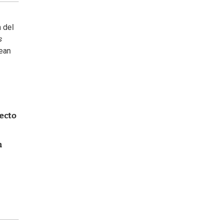
a del
s
Jean
ecto
n