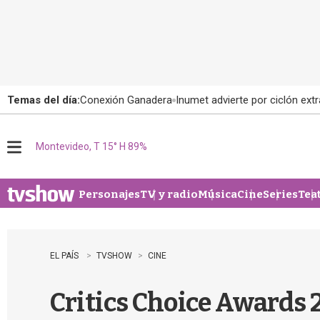
Temas del día:
Conexión Ganadera
Inumet advierte por ciclón extr
Montevideo, T 15° H 89%
M
e
n
u
Personajes
TV y radio
Música
Cine
Series
Tea
EL PAÍS
TVSHOW
CINE
Critics Choice Awards 2