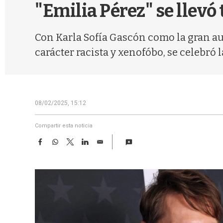
"Emilia Pérez" se llevó 
Con Karla Sofía Gascón como la gran au
carácter racista y xenofóbo, se celebró 
08/02/2025, 15:12
Compartir esta noticia
F
W
T
L
E
a
h
w
i
m
c
a
i
n
a
e
t
t
k
i
b
s
t
e
l
o
A
e
d
o
p
r
I
k
p
n