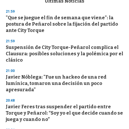
Últimas Noticias
o
n
21:59
d
"Que se juegue el fin de semana que viene": la
s
o
postura de Peñarol sobre la fijación del partido
f
ante City Torque
3
3
s
21:59
e
Suspensión de City Torque-Peñarol complica el
c
Clausura: posibles soluciones y la polémica por el
o
n
clásico
d
s
21:00
Javier Nóblega: "Fue un hackeo de una red
lumínica, tomaron una decisión un poco
apresurada"
20:48
Javier Feres tras suspender el partido entre
Torque y Peñarol: “Soy yo el que decide cuando se
juega y cuando no”