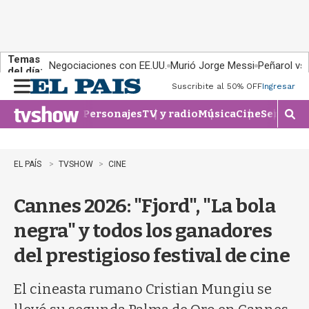
Temas
Negociaciones con EE.UU.
Murió Jorge Messi
Peñarol vs
del día:
Suscribite al 50% OFF
Ingresar
M
e
Personajes
TV y radio
Música
Cine
Series
Te
n
M
u
o
s
t
EL PAÍS
TVSHOW
CINE
r
a
Cannes 2026: "Fjord", "La bola
r
b
negra" y todos los ganadores
�
s
del prestigioso festival de cine
q
u
e
El cineasta rumano Cristian Mungiu se
d