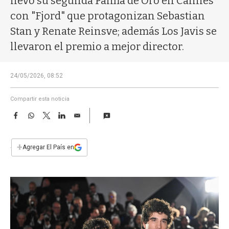
llevó su segunda Palma de Oro en Cannes
a
con "Fjord" que protagonizan Sebastian
Stan y Renate Reinsve; además Los Javis se
llevaron el premio a mejor director.
24/05/2026, 08:52
Compartir esta noticia
F
W
T
L
E
a
h
w
i
m
c
a
i
n
a
e
t
t
k
i
+
Agregar El País en
b
s
t
e
l
o
A
e
d
o
p
r
I
k
p
n