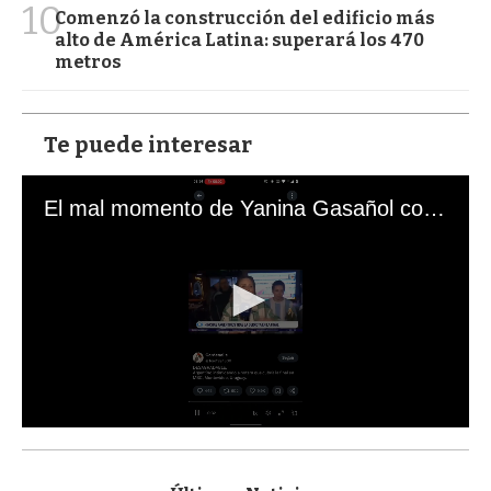
10
Comenzó la construcción del edificio más
alto de América Latina: superará los 470
metros
Te puede interesar
El mal momento de Yanina Gasañol con un hincha argentino en "Subrayado"
0
s
e
c