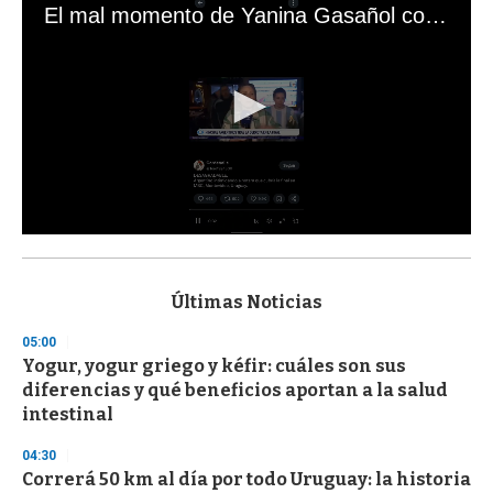
El mal momento de Yanina Gasañol con un hincha argentino en "Subrayado"
0
s
e
c
Últimas Noticias
o
n
05:00
d
Yogur, yogur griego y kéfir: cuáles son sus
s
o
diferencias y qué beneficios aportan a la salud
f
intestinal
3
3
s
04:30
e
Correrá 50 km al día por todo Uruguay: la historia
c