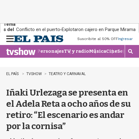
Tema
s del
Conflicto en el puerto
Explotaron cajero en Parque Miramar
día:
Suscribite al 50% OFF
Ingresar
M
e
Personajes
TV y radio
Música
Cine
Series
Te
n
M
u
o
s
t
EL PAÍS
TVSHOW
TEATRO Y CARNAVAL
r
a
Iñaki Urlezaga se presenta en
r
b
el Adela Reta a ocho años de su
�
s
retiro: “El escenario es andar
q
u
por la cornisa”
e
d