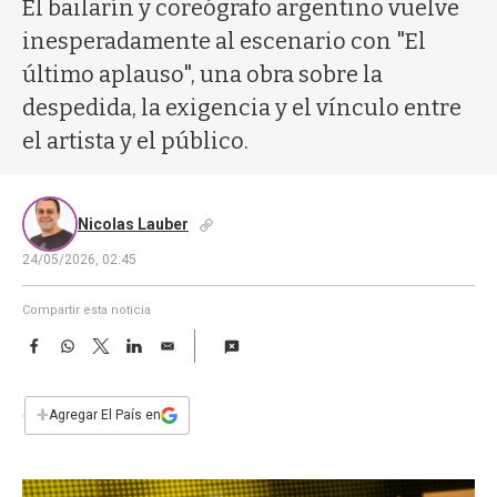
a
El bailarín y coreógrafo argentino vuelve
inesperadamente al escenario con "El
último aplauso", una obra sobre la
despedida, la exigencia y el vínculo entre
el artista y el público.
Nicolas Lauber
24/05/2026, 02:45
Compartir esta noticia
F
W
T
L
E
a
h
w
i
m
c
a
i
n
a
e
t
t
k
i
+
Agregar El País en
b
s
t
e
l
o
A
e
d
o
p
r
I
k
p
n