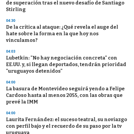
de superación tras el nuevo desafío de Santiago
o
n
Stirling
d
s
04:30
De la crítica al ataque: ¿Qué revela el auge del
hate sobre la forma en la que hoy nos
vinculamos?
04:03
Lubetkin: "No hay negociación concreta" con
EE.UU. y, si llegan deportados, tendrán prioridad
"uruguayos detenidos"
04:00
La basura de Montevideo seguirá yendo a Felipe
Cardoso hasta al menos 2055, con las obras que
prevé la IMM
04:00
Laurita Fernández: el suceso teatral, su noviazgo
con perfil bajo y el recuerdo de su paso por la tv
uruguaya