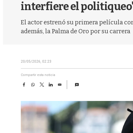
interfiere el politiqueo
El actor estrenó su primera película co
además, la Palma de Oro por su carrera
20/05/2026, 02:23
Compartir esta noticia
F
W
T
L
E
a
h
w
i
m
c
a
i
n
a
e
t
t
k
i
b
s
t
e
l
o
A
e
d
o
p
r
I
k
p
n