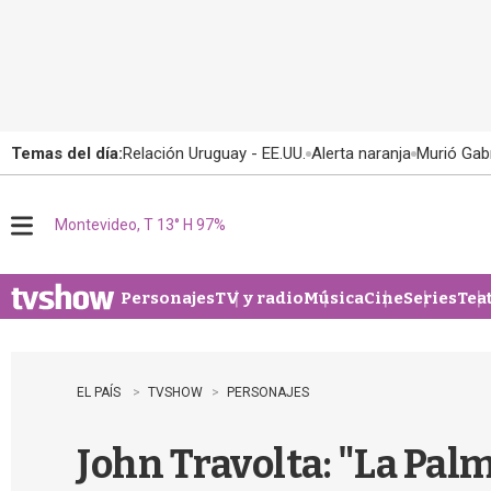
Temas del día:
Relación Uruguay - EE.UU.
Alerta naranja
Murió Gabr
Montevideo, T 13° H 97%
M
e
n
u
Personajes
TV y radio
Música
Cine
Series
Tea
EL PAÍS
TVSHOW
PERSONAJES
John Travolta: "La Palm