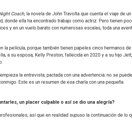
Night Coach
, la novela de John Travolta que cuenta el viaje de un
 donde ella ha encontrado trabajo como actriz. Pero tienen poc
ices y en un vuelo barato con numerosas escalas, toda una aven
n la película, porque también tienen papeles cinco hermanos de
la, a su esposa, Kelly Preston, fallecida en 2020 y a su hijo Jett
o.
í empieza la entrevista, pactada con una advertencia: no se pued
r conmigo. Este es un resumen de esa charla con una pequeña
ntarles, un placer culpable o así se dio una alegría?
profesionales, así que en realidad supuso la continuación de lo 