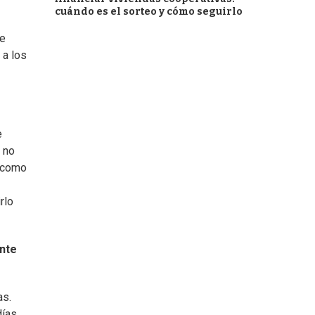
cuándo es el sorteo y cómo seguirlo
de
 a los
e
o no
á como
rlo
ente
as.
ías,