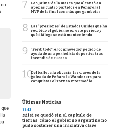
7
Leo Jaime: de la marca que alcanzó en
y no
apenas cuatro partidos en Peñarol al
o
MVP de la final con más que gambetas
8
Las "presiones" de Estados Unidos que ha
recibido el gobierno en este período y
qué diálogo se está manteniendo
9
"Perdí todo": el conmovedor pedido de
ayuda de una periodista deportiva tras
incendio de su casa
10
Del ballet a la eficacia: las claves de la
goleada de Peñarol a Wanderers para
conquistar el Torneo Intermedio
Últimas Noticias
) que
11:43
lla
Milei se quedó sin el capítulo de
tierras: cómo el gobierno argentino no
 su
pudo sostener una iniciativa clave