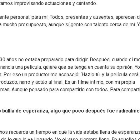
amos improvisando actuaciones y cantando.
nte personal, para mí. Todos, presentes y ausentes, aparecen 
a mucho presupuesto, aunque sí gente con talento cerca de mí. Y
 30 años no estaba preparado para dirigir. Después, cuando sí m
inancia una película, quiere que se tenga en cuenta su opinión. Y
n. Por eso un productor me aconsejó: ‘Hazlo tú, y la película ser
roduzco, narro y actúo al final. Es un filme íntimo, con mi propia
man. Aunque pensado para compartirlo con todos. Para comparti
ís bullía de esperanza, algo que poco después fue radicalm
e nos recuerda un tiempo en que la vida estaba llena de esperanz
a de lo que le va llegando. Ve el vaso siempre lleno. En aquellos d