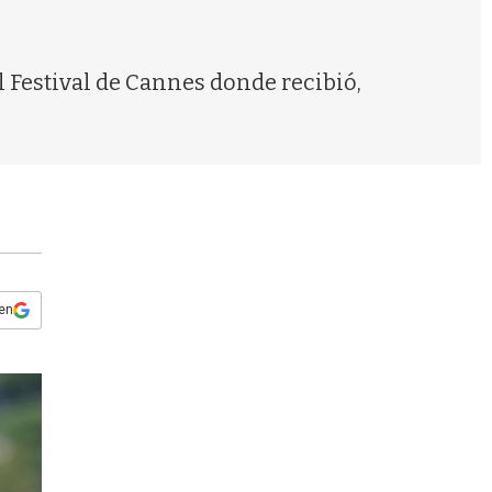
s
q
u
e
l Festival de Cannes donde recibió,
d
a
 en