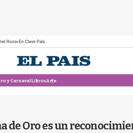
iel Rossi
En Clave País
tro y Carnaval
Libros
Arte
a de Oro es un reconocimient