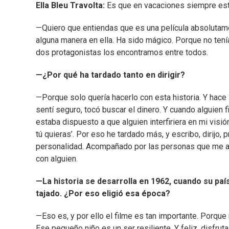
Ella Bleu Travolta:
Es que en vacaciones siempre est
—Quiero que entiendas que es una película absolutame
alguna manera en ella. Ha sido mágico. Porque no tení
dos protagonistas los encontramos entre todos.
—¿Por qué ha tardado tanto en dirigir?
—Porque solo quería hacerlo con esta historia. Y hace
sentí seguro, tocó buscar el dinero. Y cuando alguien f
estaba dispuesto a que alguien interfiriera en mi visió
tú quieras’. Por eso he tardado más, y escribo, dirijo, p
personalidad. Acompañado por las personas que me a
con alguien.
—La historia se desarrolla en 1962, cuando su pa
tajado. ¿Por eso eligió esa época?
—Eso es, y por ello el filme es tan importante. Porqu
Ese pequeño niño es un ser resiliente. Y feliz, disfrut