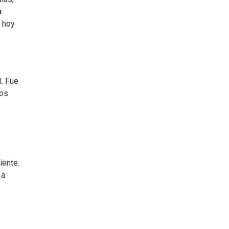
a
 hoy
l. Fue
los
iente.
 a