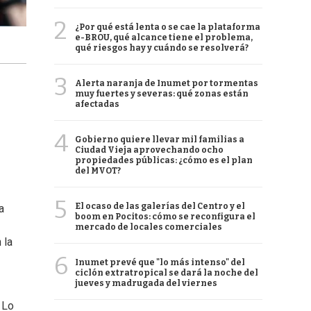
2
¿Por qué está lenta o se cae la plataforma
e-BROU, qué alcance tiene el problema,
qué riesgos hay y cuándo se resolverá?
3
Alerta naranja de Inumet por tormentas
muy fuertes y severas: qué zonas están
afectadas
4
Gobierno quiere llevar mil familias a
Ciudad Vieja aprovechando ocho
propiedades públicas: ¿cómo es el plan
del MVOT?
5
El ocaso de las galerías del Centro y el
a
boom en Pocitos: cómo se reconfigura el
mercado de locales comerciales
 la
6
Inumet prevé que "lo más intenso" del
ciclón extratropical se dará la noche del
jueves y madrugada del viernes
 Lo