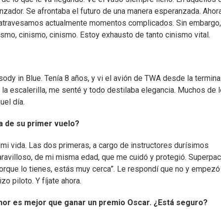
ranzador. Se afrontaba el futuro de una manera esperanzada. Ahor
e atravesamos actualmente momentos complicados. Sin embargo,
ismo, cinismo, cinismo. Estoy exhausto de tanto cinismo vital.
ody in Blue. Tenía 8 años, y vi el avión de TWA desde la termina
r la escalerilla, me senté y todo destilaba elegancia. Muchos de 
el día.
a de su primer vuelo?
 mi vida. Las dos primeras, a cargo de instructores durísimos
aravilloso, de mi misma edad, que me cuidó y protegió. Superpac
porque lo tienes, estás muy cerca”. Le respondí que no y empezó
o piloto. Y fíjate ahora.
nor es mejor que ganar un premio Oscar. ¿Está seguro?