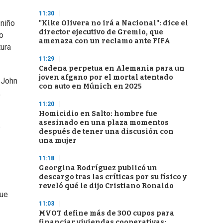
11:30
 niño
"Kike Olivera no irá a Nacional": dice el
director ejecutivo de Gremio, que
o
amenaza con un reclamo ante FIFA
tura
11:29
Cadena perpetua en Alemania para un
joven afgano por el mortal atentado
 John
con auto en Múnich en 2025
,
11:20
Homicidio en Salto: hombre fue
asesinado en una plaza momentos
e
después de tener una discusión con
una mujer
11:18
Georgina Rodríguez publicó un
descargo tras las críticas por su físico y
reveló qué le dijo Cristiano Ronaldo
que
11:03
MVOT define más de 300 cupos para
financiar viviendas cooperativas: