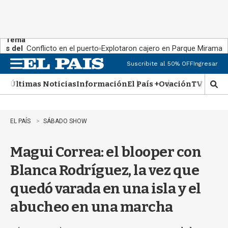
Tema
s del
Conflicto en el puerto
Explotaron cajero en Parque Miramar
día:
Suscribite al 50% OFF
Ingresar
M
e
Últimas Noticias
Información
El País +
Ovación
TV Show
n
M
u
o
s
t
EL PAÍS
SÁBADO SHOW
r
a
Magui Correa: el blooper con
r
b
Blanca Rodríguez, la vez que
�
s
quedó varada en una isla y el
q
u
abucheo en una marcha
e
d