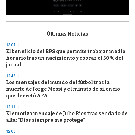
0
s
e
c
Últimas Noticias
o
n
13:07
d
El beneficio del BPS que permite trabajar medio
s
o
horario tras un nacimiento y cobrar el 50 % del
f
jornal
3
3
s
12:43
e
Los mensajes del mundo del fútbol tras la
c
muerte de Jorge Messi y el minuto de silencio
o
n
que decretó AFA
d
s
12:11
El emotivo mensaje de Julio Ríos tras ser dado de
alta: "Dios siempre me protege"
12:00