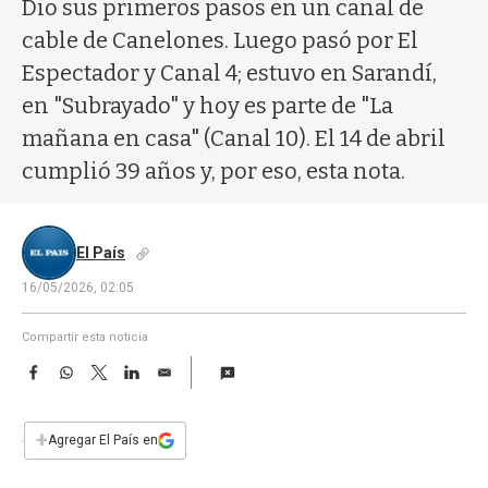
a
Dio sus primeros pasos en un canal de
cable de Canelones. Luego pasó por El
Espectador y Canal 4; estuvo en Sarandí,
en "Subrayado" y hoy es parte de "La
mañana en casa" (Canal 10). El 14 de abril
cumplió 39 años y, por eso, esta nota.
El País
16/05/2026, 02:05
Compartir esta noticia
F
W
T
L
E
a
h
w
i
m
c
a
i
n
a
e
t
t
k
i
+
Agregar El País en
b
s
t
e
l
o
A
e
d