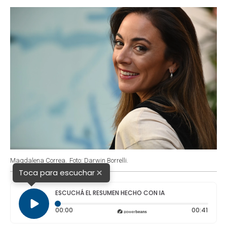
o
p
r
I
k
p
n
Magdalena Correa.
Foto: Darwin Borrelli.
×
Toca para escuchar
ESCUCHÁ EL RESUMEN HECHO CON IA
Tiempo transcurrido: 0 segundos
Durac
00:00
00:41