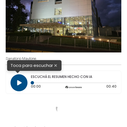
Sanatorio Mautone.
×
Toca para escuchar
ESCUCHÁ EL RESUMEN HECHO CON IA
Tiempo transcurrido: 0 segundos
Durac
00:00
00:40