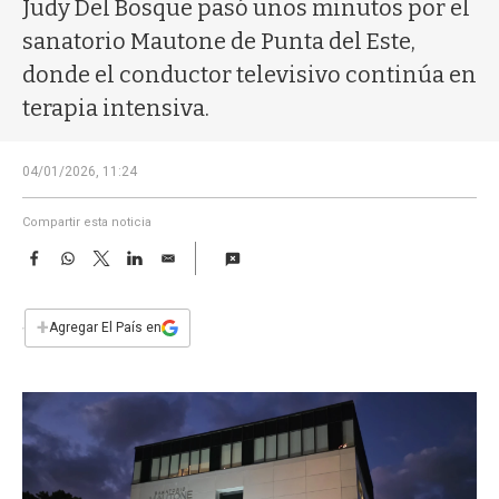
a
Judy Del Bosque pasó unos minutos por el
sanatorio Mautone de Punta del Este,
donde el conductor televisivo continúa en
terapia intensiva.
04/01/2026, 11:24
Compartir esta noticia
F
W
T
L
E
a
h
w
i
m
c
a
i
n
a
e
t
t
k
i
+
Agregar El País en
b
s
t
e
l
o
A
e
d
o
p
r
I
k
p
n