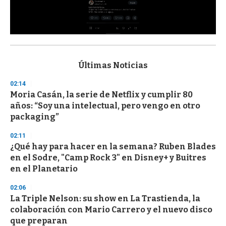
0
s
e
c
Últimas Noticias
o
n
02:14
d
Moria Casán, la serie de Netflix y cumplir 80
s
o
años: “Soy una intelectual, pero vengo en otro
f
packaging”
3
3
s
02:11
e
¿Qué hay para hacer en la semana? Ruben Blades
c
en el Sodre, "Camp Rock 3" en Disney+ y Buitres
o
n
en el Planetario
d
s
02:06
La Triple Nelson: su show en La Trastienda, la
colaboración con Mario Carrero y el nuevo disco
que preparan