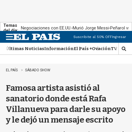
Temas
Negociaciones con EE.UU.
Murió Jorge Messi
Peñarol vs
del día:
Suscribite al 50% OFF
Ingresar
M
e
Últimas Noticias
Información
El País +
Ovación
TV Show
n
M
u
o
s
t
EL PAÍS
SÁBADO SHOW
r
a
Famosa artista asistió al
r
b
sanatorio donde está Rafa
�
s
Villanueva para darle su apoyo
q
u
y le dejó un mensaje escrito
e
d