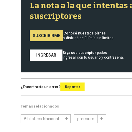
La nota a la que intentas
suscriptores
Conocé nuestros planes
SUSCRIBIRME
y disfrutá de El País sin límites.
Si ya sos suscriptor
podés
INGRESAR
ingresar con tu usuario y contraseña.
¿Encontraste un error?
Reportar
Temas relacionados
Biblioteca Nacional
premium