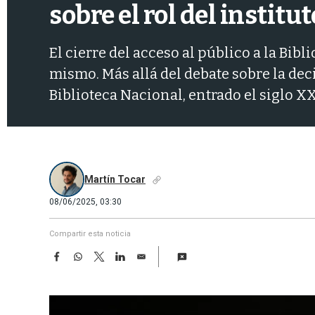
sobre el rol del institut
El cierre del acceso al público a la Bi
mismo. Más allá del debate sobre la decis
Biblioteca Nacional, entrado el siglo XX
Martín Tocar
08/06/2025, 03:30
Compartir esta noticia
F
W
T
L
E
a
h
w
i
m
c
a
i
n
a
e
t
t
k
i
b
s
t
e
l