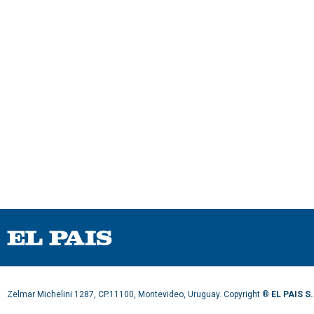
u
m
e
9
0
%
Zelmar Michelini 1287, CP.11100, Montevideo, Uruguay. Copyright ®
EL PAIS S.