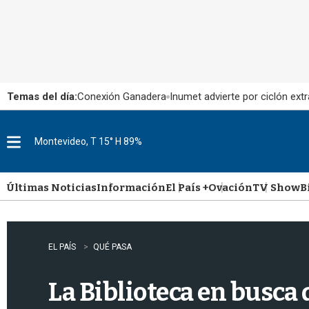
Temas del día:
Conexión Ganadera
Inumet advierte por ciclón extr
Montevideo, T 15° H 89%
M
e
n
u
Últimas Noticias
Información
El País +
Ovación
TV Show
B
EL PAÍS
QUÉ PASA
La Biblioteca en busca 