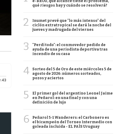
e-BROU, qué alcance tiene el problema,
qué riesgos hay y cuándo se resolverá?
2
Inumet prevé que "lo más intenso" del
ciclón extratropical se dará la noche del
jueves y madrugada del viernes
3
"Perdí todo": el conmovedor pedido de
ayuda de una periodista deportiva tras
incendio de su casa
4
Sorteo del 5 de Oro de este miércoles 5 de
agosto de 2026: números sorteados,
pozos y aciertos
Duración: 43 segundos
:43
5
El primer gol del argentino Leonel Jaime
en Peñarol: en una final y con una
definición de lujo
6
Peñarol 5-1 Wanderers: el Carbonero es
el bicampeón del Torneo Intermedio con
goleada incluida - EL PAÍS Uruguay