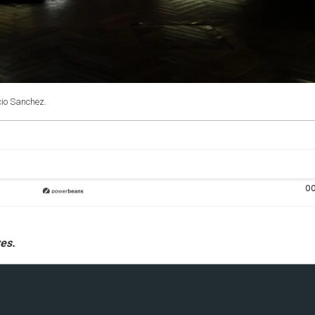
cio Sanchez.
00