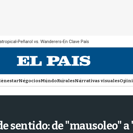
atropical
Peñarol vs. Wanderers
En Clave País
ienestar
Negocios
Mundo
Rurales
Narrativas visuales
Opin
de sentido: de "mausoleo" a