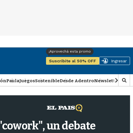
Suscribite al 50% OFF
Ingresar
ión
Paula
Juegos
Sostenible
Desde Adentro
Newsletter
Podca
M
o
s
t
r
a
r
 "cowork", un debate
b
�