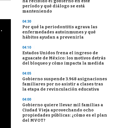
ha recibido el gobierno en este
período y qué diálogo se está
manteniendo
04:30
cha argentino en "Subrayado"
Por qué la periodontitis agrava las
enfermedades autoinmunes y qué
hábitos ayudan a prevenirla
04:10
Estados Unidos frena el ingreso de
aguacate de México: los motivos detrás
del bloqueo y cómo impacta la medida
04:05
Gobierno suspende 3.968 asignaciones
familiares por no asistir a clases tras
la etapa de revinculación educativa
04:00
Gobierno quiere llevar mil familias a
Ciudad Vieja aprovechando ocho
propiedades públicas: ¿cómo es el plan
del MVOT?