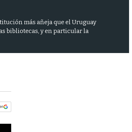
s
q
u
e
nstitución más añeja que el Uruguay
d
s bibliotecas, y en particular la
a
 en