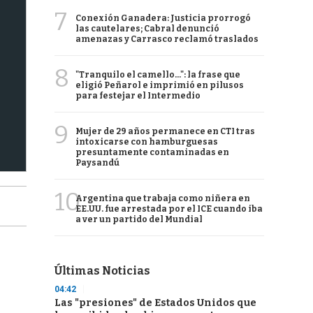
7
Conexión Ganadera: Justicia prorrogó
las cautelares; Cabral denunció
amenazas y Carrasco reclamó traslados
8
"Tranquilo el camello...": la frase que
eligió Peñarol e imprimió en pilusos
para festejar el Intermedio
9
Mujer de 29 años permanece en CTI tras
intoxicarse con hamburguesas
presuntamente contaminadas en
Paysandú
10
Argentina que trabaja como niñera en
EE.UU. fue arrestada por el ICE cuando iba
a ver un partido del Mundial
Últimas Noticias
04:42
Las "presiones" de Estados Unidos que