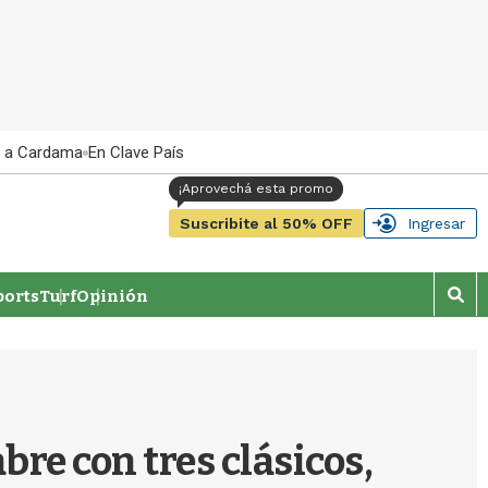
 a Cardama
En Clave País
Suscribite al 50% OFF
Ingresar
orts
Turf
Opinión
M
o
s
t
r
a
r
bre con tres clásicos,
b
�