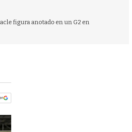
s
q
u
e
tacle figura anotado en un G2 en
d
a
 en