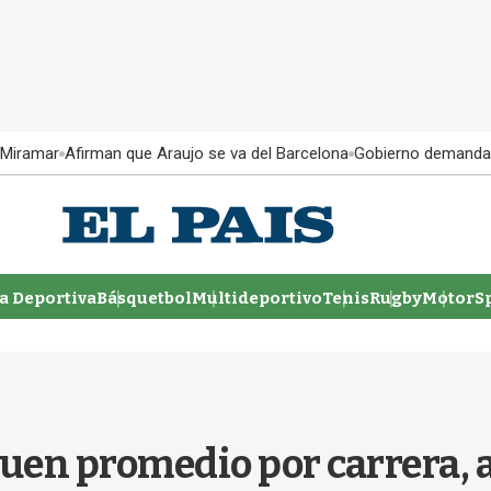
 Miramar
Afirman que Araujo se va del Barcelona
Gobierno demanda
 Deportiva
Básquetbol
Multideportivo
Tenis
Rugby
MotorSp
uen promedio por carrera, a