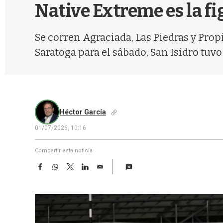
Native Extreme es la f
Se corren Agraciada, Las Piedras y Prop
Saratoga para el sábado, San Isidro tuvo 
Héctor García
01/07/2026, 10:16
Compartir esta noticia
F
W
T
L
E
a
h
w
i
m
c
a
i
n
a
e
t
t
k
i
b
s
t
e
l
o
A
e
d