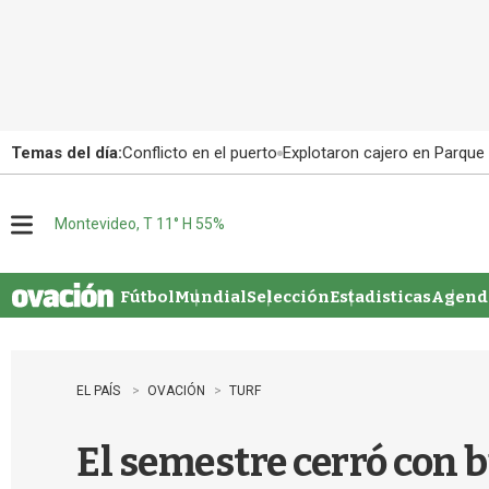
Temas del día:
Conflicto en el puerto
Explotaron cajero en Parque
Montevideo, T 11° H 55%
M
e
n
u
Fútbol
Mundial
Selección
Estadisticas
Agenda
EL PAÍS
OVACIÓN
TURF
El semestre cerró con b