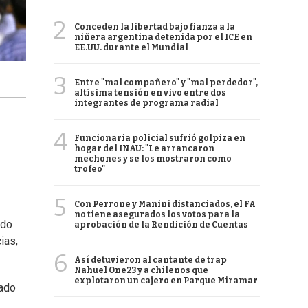
2
Conceden la libertad bajo fianza a la
niñera argentina detenida por el ICE en
EE.UU. durante el Mundial
3
Entre "mal compañero" y "mal perdedor",
altísima tensión en vivo entre dos
integrantes de programa radial
4
Funcionaria policial sufrió golpiza en
hogar del INAU: "Le arrancaron
mechones y se los mostraron como
trofeo"
5
Con Perrone y Manini distanciados, el FA
no tiene asegurados los votos para la
ado
aprobación de la Rendición de Cuentas
ias,
6
Así detuvieron al cantante de trap
Nahuel One23 y a chilenos que
explotaron un cajero en Parque Miramar
gado