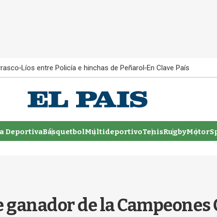
rrasco
Líos entre Policía e hinchas de Peñarol
En Clave País
 Deportiva
Básquetbol
Multideportivo
Tenis
Rugby
MotorSp
te ganador de la Campeones Cl