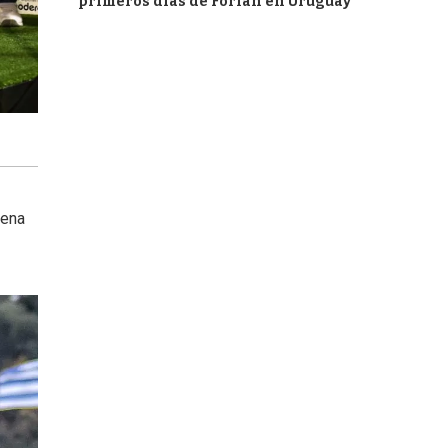
primeros días de Forlán en Uruguay
uena