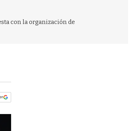
s
q
u
e
esta con la organización de
d
a
 en