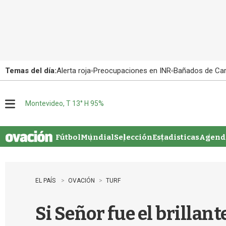
Temas del día:
Alerta roja
Preocupaciones en INR
Bañados de Ca
Montevideo, T 13° H 95%
M
e
n
u
Fútbol
Mundial
Selección
Estadisticas
Agenda
EL PAÍS
OVACIÓN
TURF
Si Señor fue el brillan