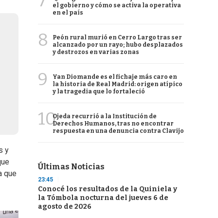
7
el gobierno y cómo se activa la operativa
en el país
8
Peón rural murió en Cerro Largo tras ser
alcanzado por un rayo; hubo desplazados
y destrozos en varias zonas
9
Yan Diomande es el fichaje más caro en
la historia de Real Madrid: origen atípico
y la tragedia que lo fortaleció
10
Ojeda recurrió a la Institución de
Derechos Humanos, tras no encontrar
respuesta en una denuncia contra Clavijo
s y
que
Últimas Noticias
a que
23:45
Conocé los resultados de la Quiniela y
la Tómbola nocturna del jueves 6 de
agosto de 2026