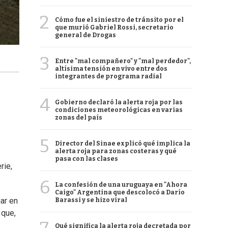
2
Cómo fue el siniestro de tránsito por el
que murió Gabriel Rossi, secretario
general de Drogas
3
Entre "mal compañero" y "mal perdedor",
altísima tensión en vivo entre dos
integrantes de programa radial
4
Gobierno declaró la alerta roja por las
condiciones meteorológicas en varias
zonas del país
5
Director del Sinae explicó qué implica la
alerta roja para zonas costeras y qué
pasa con las clases
rie,
6
La confesión de una uruguaya en "Ahora
Caigo" Argentina que descolocó a Darío
ar en
Barassi y se hizo viral
 que,
Qué significa la alerta roja decretada por