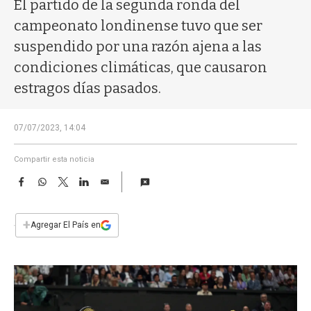
a
El partido de la segunda ronda del
campeonato londinense tuvo que ser
suspendido por una razón ajena a las
condiciones climáticas, que causaron
estragos días pasados.
07/07/2023, 14:04
Compartir esta noticia
F
W
T
L
E
a
h
w
i
m
c
a
i
n
a
e
t
t
k
i
+
Agregar El País en
b
s
t
e
l
o
A
e
d
o
p
r
I
k
p
n