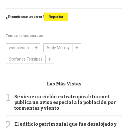
¿Encontraste un error?
Reportar
Temas relacionados
wimbledon
Andy Murray
Stefanos Tsitsipas
Las Más Vistas
1
Se viene un ciclón extratropical: Inumet
publica un aviso especial a la población por
tormentas y viento
2
El edificio patrimonial que fue desalojado y