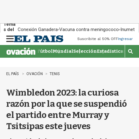
Tema
s del
Conexión Ganadera
Vacuna contra meningococo
Inumet ad
día:
Suscribite al 50% OFF
Ingresar
M
e
Fútbol
Mundial
Selección
Estadisticas
Agen
n
M
u
o
s
t
EL PAÍS
OVACIÓN
TENIS
r
a
Wimbledon 2023: la curiosa
r
b
razón por la que se suspendió
�
s
el partido entre Murray y
q
u
Tsitsipas este jueves
e
d