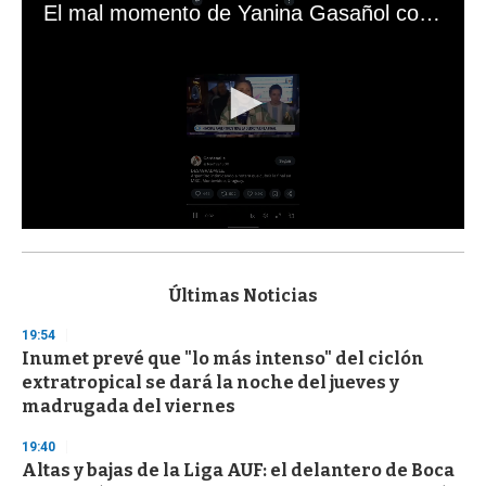
El mal momento de Yanina Gasañol con un hincha argentino en "Subrayado"
0
s
e
c
Últimas Noticias
o
n
19:54
d
Inumet prevé que "lo más intenso" del ciclón
s
o
extratropical se dará la noche del jueves y
f
madrugada del viernes
3
3
s
19:40
e
Altas y bajas de la Liga AUF: el delantero de Boca
c