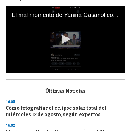
El mal momento de Yanina Gasañol con un hincha argentino en "Subrayado"
0
s
e
c
Últimas Noticias
o
n
16:05
d
Cómo fotografiar el eclipse solar total del
s
o
miércoles 12 de agosto, según expertos
f
3
16:02
3