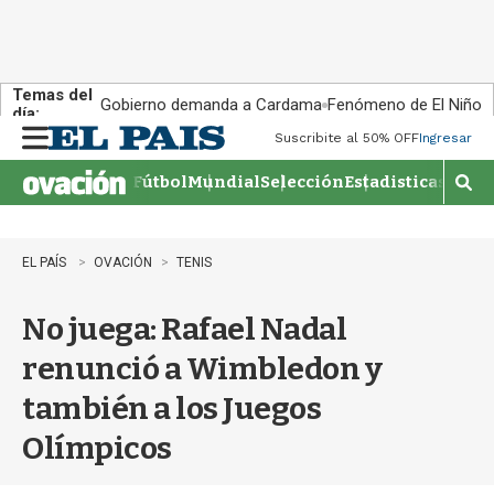
Temas del
Gobierno demanda a Cardama
Fenómeno de El Niño
día:
Suscribite al 50% OFF
Ingresar
M
e
Fútbol
Mundial
Selección
Estadisticas
Agen
n
M
u
o
s
t
EL PAÍS
OVACIÓN
TENIS
r
a
No juega: Rafael Nadal
r
b
renunció a Wimbledon y
�
s
también a los Juegos
q
u
Olímpicos
e
d