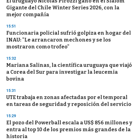
s
El uruguayo Nicolás Pirozzi ganó en el Slalom
e
Gigante del Chile Winter Series 2026, con la
c
mejor compañía
o
n
d
15:51
s
Funcionaria policial sufrió golpiza en hogar del
INAU: "Le arrancaron mechones y se los
mostraron como trofeo"
15:32
Mariana Salinas, la científica uruguaya que viajó
a Corea del Sur para investigar la leucemia
bovina
15:31
UTE trabaja en zonas afectadas por el temporal
en tareas de seguridad y reposición del servicio
15:29
El pozo del Powerball escala a US$ 856 millones y
entra al top 10 de los premios más grandes de la
historia