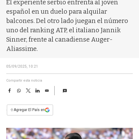
a
El experiente serbio enfrenta al joven
español en un duelo para alquilar
balcones. Del otro lado juegan el número
uno del ranking ATP, el italiano Jannik
Sinner, frente al canadiense Auger-
Aliassime.
05/09/2025, 10:21
Compartir esta noticia
F
W
T
L
E
a
h
w
i
m
c
a
i
n
a
e
t
t
k
i
+
Agregar El País en
b
s
t
e
l
o
A
e
d
o
p
r
I
k
p
n