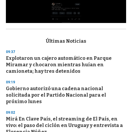
0
s
e
c
Últimas Noticias
o
n
09:37
d
Explotaron un cajero automático en Parque
s
o
Miramar y chocaron mientras huían en
f
camioneta; hay tres detenidos
3
3
s
09:19
e
Gobierno autorizó una cadena nacional
c
solicitada por el Partido Nacional para el
o
n
próximo lunes
d
s
09:02
Mirá En Clave País, el streaming de El País, en
vivo: el paso del ciclón en Uruguay y entrevista a
Florencia Núñez