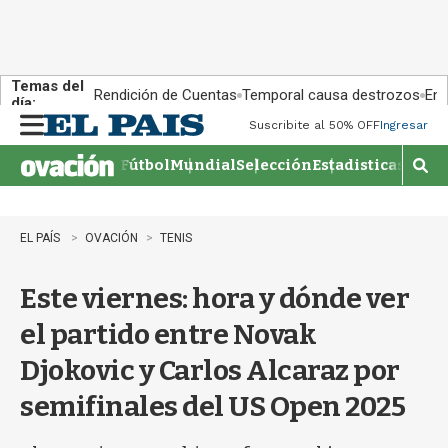
Temas del
Rendición de Cuentas
Temporal causa destrozos
En 
día:
Suscribite al 50% OFF
Ingresar
M
e
Fútbol
Mundial
Selección
Estadisticas
Agen
n
M
u
o
s
t
EL PAÍS
OVACIÓN
TENIS
r
a
Este viernes: hora y dónde ver
r
b
el partido entre Novak
�
s
Djokovic y Carlos Alcaraz por
q
u
semifinales del US Open 2025
e
d