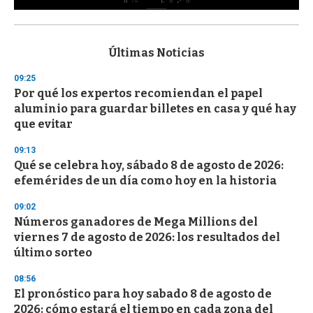
0
s
e
c
Últimas Noticias
o
n
09:25
d
Por qué los expertos recomiendan el papel
s
o
aluminio para guardar billetes en casa y qué hay
f
que evitar
3
3
s
09:13
e
Qué se celebra hoy, sábado 8 de agosto de 2026:
c
efemérides de un día como hoy en la historia
o
n
d
09:02
s
Números ganadores de Mega Millions del
viernes 7 de agosto de 2026: los resultados del
último sorteo
08:56
El pronóstico para hoy sabado 8 de agosto de
2026: cómo estará el tiempo en cada zona del