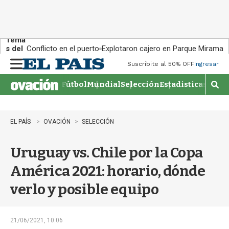
Tema
s del
Conflicto en el puerto
Explotaron cajero en Parque Miramar
día:
Suscribite al 50% OFF
Ingresar
M
e
Fútbol
Mundial
Selección
Estadisticas
Agen
n
M
u
o
s
t
EL PAÍS
OVACIÓN
SELECCIÓN
r
a
Uruguay vs. Chile por la Copa
r
b
América 2021: horario, dónde
�
s
verlo y posible equipo
q
u
e
d
21/06/2021, 10:06