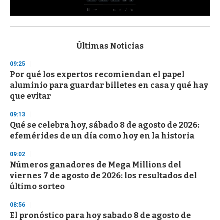
0
s
e
c
Últimas Noticias
o
n
09:25
d
Por qué los expertos recomiendan el papel
s
o
aluminio para guardar billetes en casa y qué hay
f
que evitar
3
3
s
09:13
e
Qué se celebra hoy, sábado 8 de agosto de 2026:
c
efemérides de un día como hoy en la historia
o
n
d
09:02
s
Números ganadores de Mega Millions del
viernes 7 de agosto de 2026: los resultados del
último sorteo
08:56
El pronóstico para hoy sabado 8 de agosto de