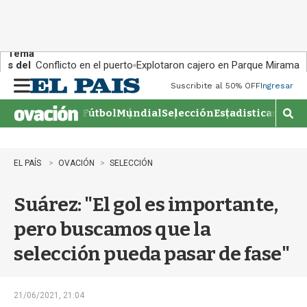
Tema
s del
Conflicto en el puerto
Explotaron cajero en Parque Miramar
día:
Suscribite al 50% OFF
Ingresar
M
e
Fútbol
Mundial
Selección
Estadisticas
Agen
n
M
u
o
s
t
EL PAÍS
OVACIÓN
SELECCIÓN
r
a
Suárez: "El gol es importante,
r
b
pero buscamos que la
�
s
selección pueda pasar de fase"
q
u
e
d
21/06/2021, 21:04