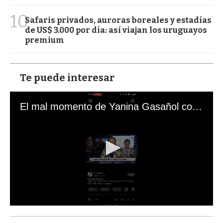
10
Safaris privados, auroras boreales y estadías
de US$ 3.000 por día: así viajan los uruguayos
premium
Te puede interesar
El mal momento de Yanina Gasañol con un hincha argentino en "Subrayado"
0
s