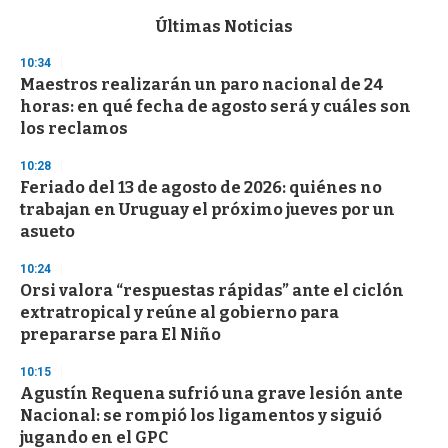
e
c
Últimas Noticias
o
n
10:34
d
Maestros realizarán un paro nacional de 24
s
o
horas: en qué fecha de agosto será y cuáles son
f
los reclamos
3
3
s
10:28
e
Feriado del 13 de agosto de 2026: quiénes no
c
trabajan en Uruguay el próximo jueves por un
o
n
asueto
d
s
10:24
Orsi valora “respuestas rápidas” ante el ciclón
extratropical y reúne al gobierno para
prepararse para El Niño
10:15
Agustín Requena sufrió una grave lesión ante
Nacional: se rompió los ligamentos y siguió
jugando en el GPC