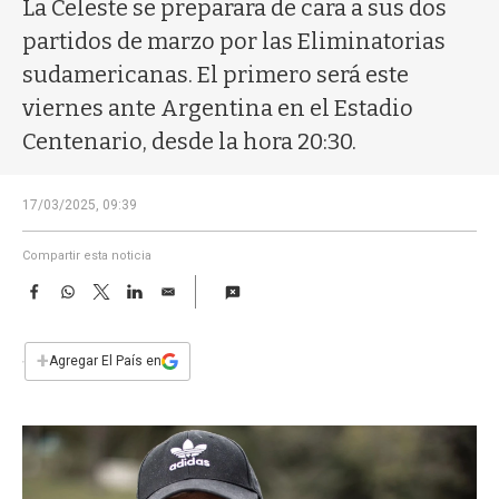
a
La Celeste se preparara de cara a sus dos
partidos de marzo por las Eliminatorias
sudamericanas. El primero será este
viernes ante Argentina en el Estadio
Centenario, desde la hora 20:30.
17/03/2025, 09:39
Compartir esta noticia
F
W
T
L
E
a
h
w
i
m
c
a
i
n
a
e
t
t
k
i
+
Agregar El País en
b
s
t
e
l
o
A
e
d
o
p
r
I
k
p
n