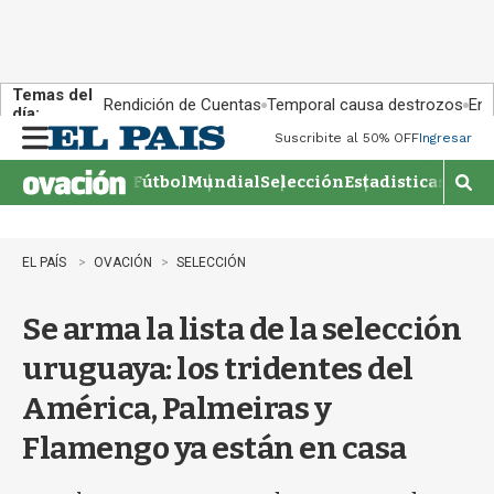
Temas del
Rendición de Cuentas
Temporal causa destrozos
En 
día:
Suscribite al 50% OFF
Ingresar
M
e
Fútbol
Mundial
Selección
Estadisticas
Agen
n
M
u
o
s
t
EL PAÍS
OVACIÓN
SELECCIÓN
r
a
Se arma la lista de la selección
r
b
uruguaya: los tridentes del
�
s
América, Palmeiras y
q
u
Flamengo ya están en casa
e
d