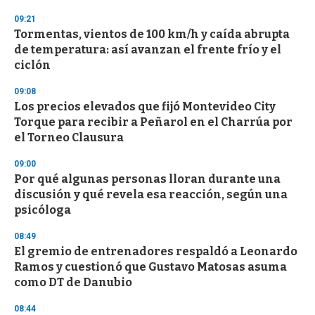
3
s
09:21
e
Tormentas, vientos de 100 km/h y caída abrupta
c
de temperatura: así avanzan el frente frío y el
o
n
ciclón
d
s
09:08
Los precios elevados que fijó Montevideo City
Torque para recibir a Peñarol en el Charrúa por
el Torneo Clausura
09:00
Por qué algunas personas lloran durante una
discusión y qué revela esa reacción, según una
psicóloga
08:49
El gremio de entrenadores respaldó a Leonardo
Ramos y cuestionó que Gustavo Matosas asuma
como DT de Danubio
08:44