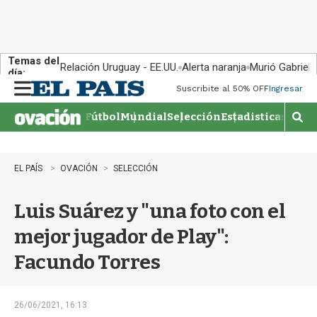
Temas del
Relación Uruguay - EE.UU.
Alerta naranja
Murió Gabriel 
día:
Suscribite al 50% OFF
Ingresar
M
e
Fútbol
Mundial
Selección
Estadisticas
Agen
n
M
u
o
s
t
EL PAÍS
OVACIÓN
SELECCIÓN
r
a
Luis Suárez y "una foto con el
r
b
mejor jugador de Play":
�
s
Facundo Torres
q
u
e
d
26/06/2021, 16:13