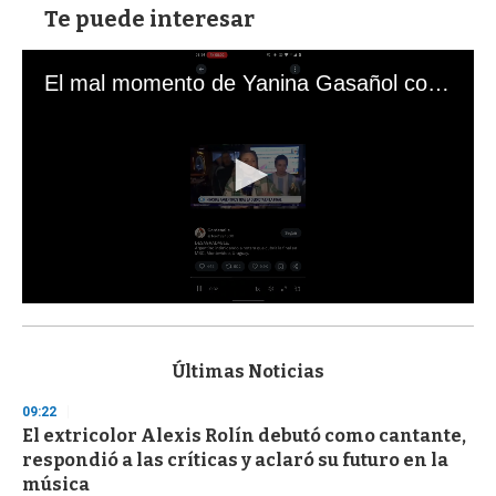
Te puede interesar
El mal momento de Yanina Gasañol con un hincha argentino en "Subrayado"
0
s
e
c
Últimas Noticias
o
n
09:22
d
El extricolor Alexis Rolín debutó como cantante,
s
o
respondió a las críticas y aclaró su futuro en la
f
música
3