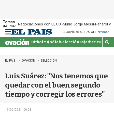
Temas
Negociaciones con EE.UU.
Murió Jorge Messi
Peñarol vs
del día:
Suscribite al 50% OFF
Ingresar
M
e
Fútbol
Mundial
Selección
Estadisticas
Agen
n
M
u
o
s
t
EL PAÍS
OVACIÓN
SELECCIÓN
r
a
Luis Suárez: "Nos tenemos que
r
b
quedar con el buen segundo
�
s
tiempo y corregir los errores"
q
u
e
d
19/06/2021, 00:28