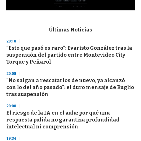
0
s
e
c
Últimas Noticias
o
n
20:18
d
“Esto que pasó es raro”: Evaristo González tras la
s
o
suspensión del partido entre Montevideo City
f
Torque y Peñarol
3
3
s
20:08
e
"No salgan a rescatarlos de nuevo, ya alcanzó
c
con lo del año pasado": el duro mensaje de Ruglio
o
n
tras suspensión
d
s
20:00
El riesgo de la IA en el aula: por qué una
respuesta pulida no garantiza profundidad
intelectual ni comprensión
19:34