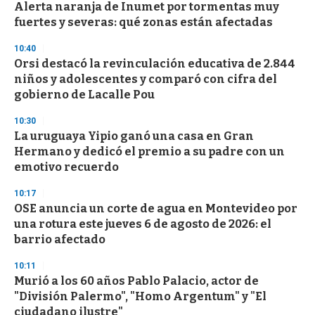
s
Alerta naranja de Inumet por tormentas muy
fuertes y severas: qué zonas están afectadas
10:40
Orsi destacó la revinculación educativa de 2.844
niños y adolescentes y comparó con cifra del
gobierno de Lacalle Pou
10:30
La uruguaya Yipio ganó una casa en Gran
Hermano y dedicó el premio a su padre con un
emotivo recuerdo
10:17
OSE anuncia un corte de agua en Montevideo por
una rotura este jueves 6 de agosto de 2026: el
barrio afectado
10:11
Murió a los 60 años Pablo Palacio, actor de
"División Palermo", "Homo Argentum" y "El
ciudadano ilustre"