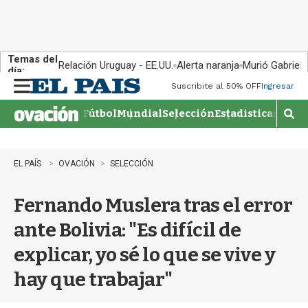
Temas del
Relación Uruguay - EE.UU.
Alerta naranja
Murió Gabriel 
día:
Suscribite al 50% OFF
Ingresar
M
e
Fútbol
Mundial
Selección
Estadisticas
Agen
n
M
u
o
s
t
EL PAÍS
OVACIÓN
SELECCIÓN
r
a
Fernando Muslera tras el error
r
b
ante Bolivia: "Es difícil de
�
s
explicar, yo sé lo que se vive y
q
u
hay que trabajar"
e
d