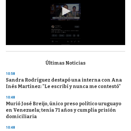
0
s
e
c
Últimas Noticias
o
n
10:58
d
Sandra Rodríguez destapó una interna con Ana
s
o
Inés Martínez: "Le escribí y nunca me contestó"
f
3
10:48
3
s
Murió José Breijo, único preso político uruguayo
e
en Venezuela; tenía 71 años y cumplía prisión
c
domiciliaria
o
n
d
10:48