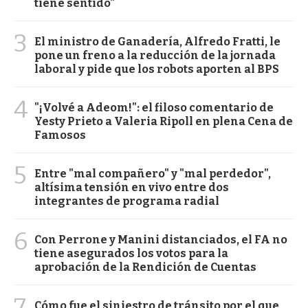
tiene sentido"
3
El ministro de Ganadería, Alfredo Fratti, le
pone un freno a la reducción de la jornada
laboral y pide que los robots aporten al BPS
4
"¡Volvé a Adeom!": el filoso comentario de
Yesty Prieto a Valeria Ripoll en plena Cena de
Famosos
5
Entre "mal compañero" y "mal perdedor",
altísima tensión en vivo entre dos
integrantes de programa radial
6
Con Perrone y Manini distanciados, el FA no
tiene asegurados los votos para la
aprobación de la Rendición de Cuentas
7
Cómo fue el siniestro de tránsito por el que