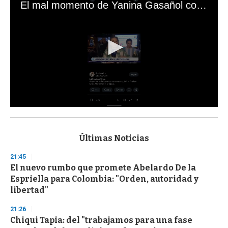
El mal momento de Yanina Gasañol con un hincha argentino en "Subrayado"
0
s
e
c
Últimas Noticias
o
n
21:45
d
El nuevo rumbo que promete Abelardo De la
s
o
Espriella para Colombia: "Orden, autoridad y
f
libertad"
3
3
s
21:26
e
Chiqui Tapia: del "trabajamos para una fase
c