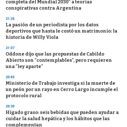
completa del Mundial 2030" a teorías
o
n
conspirativas contra Argentina
d
s
21:24
La pasión de un periodista por los datos
deportivos que hasta le costó un matrimonio: la
historia de Willy Viola
21:07
Oddone dijo que las propuestas de Cabildo
Abierto son "contemplables", pero requieren
una "ley aparte"
20:45
Ministerio de Trabajo investiga si la muerte de
un peón por un rayo en Cerro Largo incumple el
protocolo rural
20:30
Hígado graso: seis bebidas que pueden ayudar a
cuidar la salud hepática y los hábitos que las
complementan