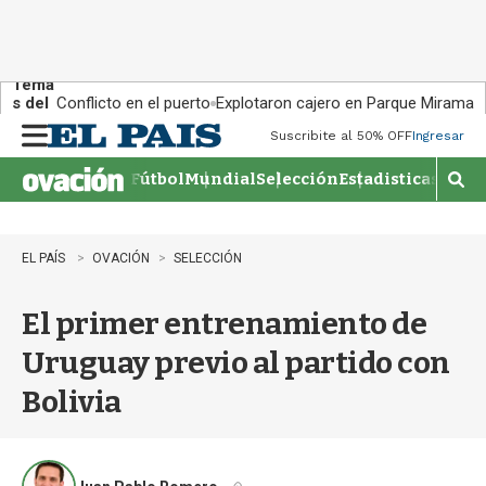
Tema
s del
Conflicto en el puerto
Explotaron cajero en Parque Miramar
día:
Suscribite al 50% OFF
Ingresar
M
e
Fútbol
Mundial
Selección
Estadisticas
Agen
n
M
u
o
s
t
EL PAÍS
OVACIÓN
SELECCIÓN
r
a
El primer entrenamiento de
r
b
Uruguay previo al partido con
�
s
Bolivia
q
u
e
d