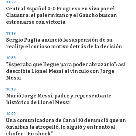
11:29
d
Central Español 0-0 Progreso en vivo por el
s
o
Clausura: el palermitano y el Gaucho buscan
f
estrenarse con victoria
3
3
s
11:19
e
Sergio Puglia anunció la suspensión de su
c
reality: el curioso motivo detrás de la decisión
o
n
d
10:58
s
"Esperaba que llegue para poder abrazarlo": así
describía Lionel Messi el vínculo con Jorge
Messi
10:18
Murió Jorge Messi, padre y representante
histórico de Lionel Messi
10:00
Una comunicadora de Canal 10 denunció que un
ómnibus la atropelló, lo siguió y enfrentó al
chofer: "En shock"