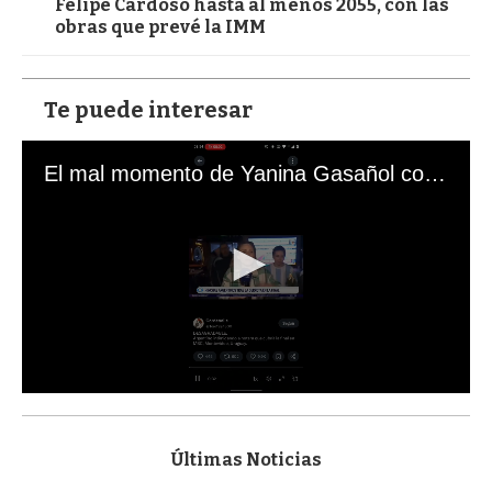
Felipe Cardoso hasta al menos 2055, con las
obras que prevé la IMM
Te puede interesar
El mal momento de Yanina Gasañol con un hincha argentino en "Subrayado"
0
s
e
c
Últimas Noticias
o
n