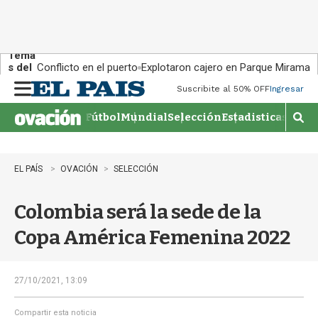
Tema
s del
Conflicto en el puerto
Explotaron cajero en Parque Miramar
día:
Suscribite al 50% OFF
Ingresar
M
e
Fútbol
Mundial
Selección
Estadisticas
Agen
n
M
u
o
s
t
EL PAÍS
OVACIÓN
SELECCIÓN
r
a
Colombia será la sede de la
r
b
Copa América Femenina 2022
�
s
q
u
27/10/2021, 13:09
e
d
Compartir esta noticia