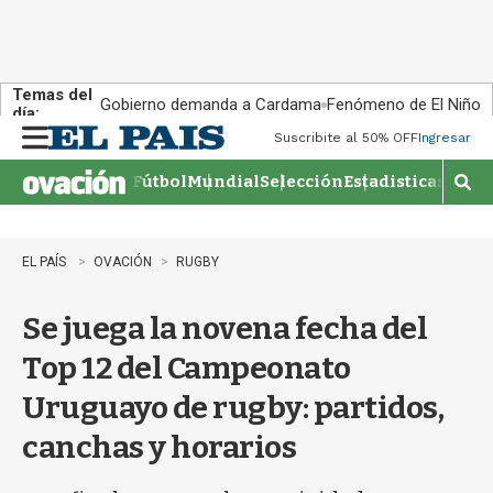
Temas del
Gobierno demanda a Cardama
Fenómeno de El Niño
día:
Suscribite al 50% OFF
Ingresar
M
e
Fútbol
Mundial
Selección
Estadisticas
Agen
n
M
u
o
s
t
EL PAÍS
OVACIÓN
RUGBY
r
a
Se juega la novena fecha del
r
b
Top 12 del Campeonato
�
s
Uruguayo de rugby: partidos,
q
u
canchas y horarios
e
d