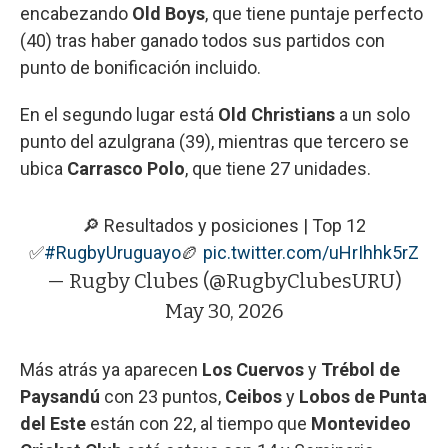
encabezando
Old Boys
, que tiene puntaje perfecto
(40) tras haber ganado todos sus partidos con
punto de bonificación incluido.
En el segundo lugar está
Old Christians
a un solo
punto del azulgrana (39), mientras que tercero se
ubica
Carrasco Polo
, que tiene 27 unidades.
🔎 Resultados y posiciones | Top 12
✅
#RugbyUruguayo
🏉
pic.twitter.com/uHrIhhk5rZ
— Rugby Clubes (@RugbyClubesURU)
May 30, 2026
Más atrás ya aparecen
Los Cuervos
y
Trébol de
Paysandú
con 23 puntos,
Ceibos
y
Lobos de Punta
del Este
están con 22, al tiempo que
Montevideo