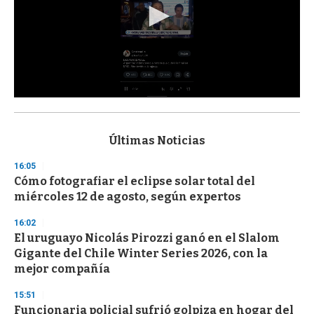
0
s
e
c
Últimas Noticias
o
n
16:05
d
Cómo fotografiar el eclipse solar total del
s
o
miércoles 12 de agosto, según expertos
f
3
16:02
3
s
El uruguayo Nicolás Pirozzi ganó en el Slalom
e
Gigante del Chile Winter Series 2026, con la
c
mejor compañía
o
n
d
15:51
s
Funcionaria policial sufrió golpiza en hogar del