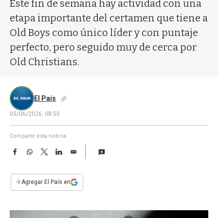
a
Este fin de semana hay actividad con una
etapa importante del certamen que tiene a
Old Boys como único líder y con puntaje
perfecto, pero seguido muy de cerca por
Old Christians.
El País
05/06/2026, 08:50
Compartir esta noticia
F
W
T
L
E
a
h
w
i
m
c
a
i
n
a
e
t
t
k
i
+
Agregar El País en
b
s
t
e
l
o
A
e
d
o
p
r
I
k
p
n