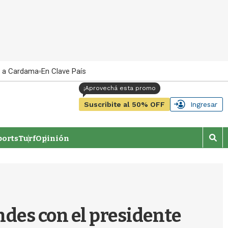
 a Cardama
En Clave País
Suscribite al 50% OFF
Ingresar
orts
Turf
Opinión
M
o
s
t
r
a
r
ndes con el presidente
b
�