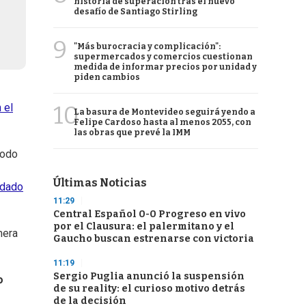
historia de superación tras el nuevo
desafío de Santiago Stirling
9
"Más burocracia y complicación":
supermercados y comercios cuestionan
medida de informar precios por unidad y
piden cambios
10
 el
La basura de Montevideo seguirá yendo a
Felipe Cardoso hasta al menos 2055, con
las obras que prevé la IMM
todo
Últimas Noticias
ndado
11:29
Central Español 0-0 Progreso en vivo
por el Clausura: el palermitano y el
mera
Gaucho buscan estrenarse con victoria
11:19
Sergio Puglia anunció la suspensión
o
de su reality: el curioso motivo detrás
de la decisión