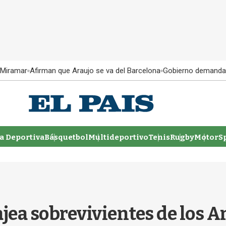
 Miramar
Afirman que Araujo se va del Barcelona
Gobierno demanda
 Deportiva
Básquetbol
Multideportivo
Tenis
Rugby
MotorSp
ea sobrevivientes de los A