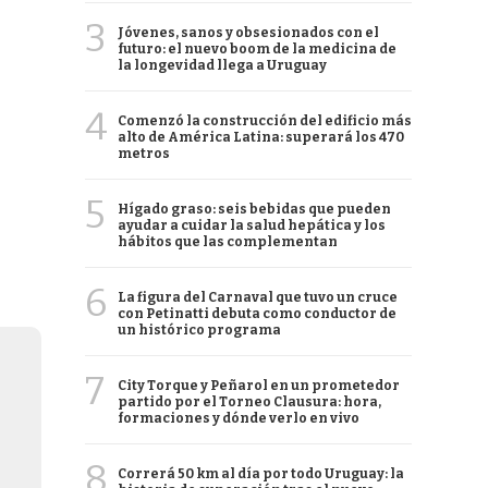
3
Jóvenes, sanos y obsesionados con el
futuro: el nuevo boom de la medicina de
la longevidad llega a Uruguay
4
Comenzó la construcción del edificio más
alto de América Latina: superará los 470
metros
5
Hígado graso: seis bebidas que pueden
ayudar a cuidar la salud hepática y los
hábitos que las complementan
6
La figura del Carnaval que tuvo un cruce
con Petinatti debuta como conductor de
un histórico programa
7
City Torque y Peñarol en un prometedor
partido por el Torneo Clausura: hora,
formaciones y dónde verlo en vivo
8
Correrá 50 km al día por todo Uruguay: la