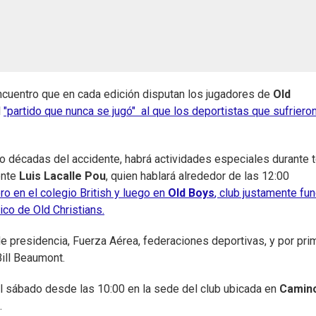
ncuentro que en cada edición disputan los jugadores de
Old
l
"partido que nunca se jugó" al que los deportistas que sufrieron
o décadas del accidente, habrá actividades especiales durante 
ente
Luis Lacalle Pou
, quien hablará alrededor de las 12:00
ro en el colegio British y luego en
Old Boys
, club justamente fu
ico de Old Christians.
e presidencia, Fuerza Aérea, federaciones deportivas, y por pri
ill Beaumont.
l sábado desde las 10:00 en la sede del club ubicada en
Camin
.