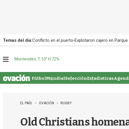
Temas del día:
Conflicto en el puerto
Explotaron cajero en Parque
Montevideo, T 10° H 72%
M
e
n
u
Fútbol
Mundial
Selección
Estadisticas
Agenda
EL PAÍS
OVACIÓN
RUGBY
Old Christians homenaj