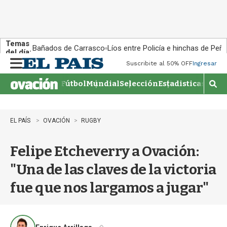
Temas
Bañados de Carrasco
Líos entre Policía e hinchas de Peña
del día:
Suscribite al 50% OFF
Ingresar
M
e
Fútbol
Mundial
Selección
Estadisticas
Agen
n
M
u
o
s
t
EL PAÍS
OVACIÓN
RUGBY
r
a
Felipe Etcheverry a Ovación:
r
b
"Una de las claves de la victoria
�
s
fue que nos largamos a jugar"
q
u
e
d