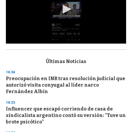
0
s
e
c
Últimas Noticias
o
n
16:34
d
Preocupación en INR tras resolución judicial que
s
o
autorizó visita conyugal al líder narco
f
Fernández Albín
3
3
s
16:33
e
Influencer que escapó corriendo de casa de
c
sindicalista argentino contó su versión: "Tuve un
o
n
brote psicótico"
d
s