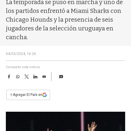
a
La temporada se puso en marcha y uno de
los partidos enfrentó a Miami Sharks con
Chicago Hounds y la presencia de seis
jugadores de la selección uruguaya en
cancha.
04/03/2024, 16:26
Compartir esta noticia
F
W
T
L
E
a
h
w
i
m
c
a
i
n
a
e
t
t
k
i
+
Agregar El País en
b
s
t
e
l
o
A
e
d
o
p
r
I
k
p
n