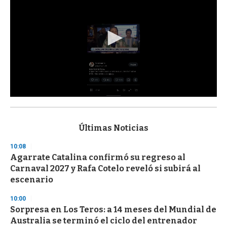
0
s
e
c
Últimas Noticias
o
n
10:08
d
Agarrate Catalina confirmó su regreso al
s
o
Carnaval 2027 y Rafa Cotelo reveló si subirá al
f
escenario
3
3
s
10:00
e
Sorpresa en Los Teros: a 14 meses del Mundial de
c
Australia se terminó el ciclo del entrenador
o