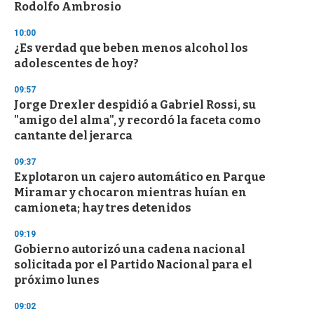
n
Rodolfo Ambrosio
d
s
10:00
¿Es verdad que beben menos alcohol los
adolescentes de hoy?
09:57
Jorge Drexler despidió a Gabriel Rossi, su
"amigo del alma", y recordó la faceta como
cantante del jerarca
09:37
Explotaron un cajero automático en Parque
Miramar y chocaron mientras huían en
camioneta; hay tres detenidos
09:19
Gobierno autorizó una cadena nacional
solicitada por el Partido Nacional para el
próximo lunes
09:02