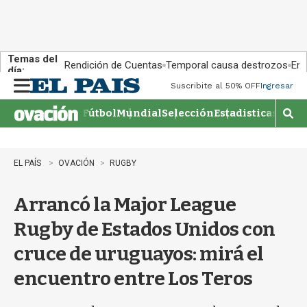
Temas del
Rendición de Cuentas
Temporal causa destrozos
En 
día:
Suscribite al 50% OFF
Ingresar
M
e
Fútbol
Mundial
Selección
Estadisticas
Agen
n
M
u
o
s
t
EL PAÍS
OVACIÓN
RUGBY
r
a
Arrancó la Major League
r
b
Rugby de Estados Unidos con
�
s
cruce de uruguayos: mirá el
q
u
encuentro entre Los Teros
e
d