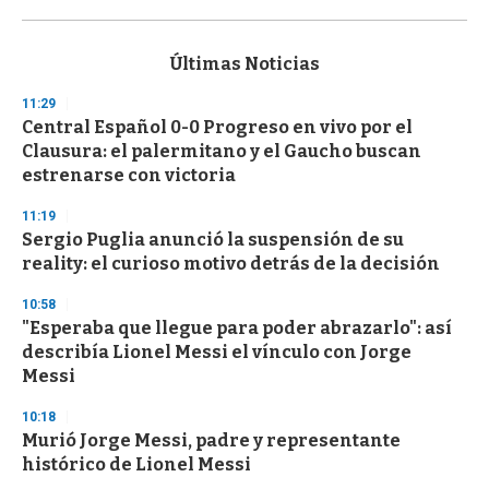
0
s
e
c
Últimas Noticias
o
n
11:29
d
Central Español 0-0 Progreso en vivo por el
s
o
Clausura: el palermitano y el Gaucho buscan
f
estrenarse con victoria
3
3
s
11:19
e
Sergio Puglia anunció la suspensión de su
c
reality: el curioso motivo detrás de la decisión
o
n
d
10:58
s
"Esperaba que llegue para poder abrazarlo": así
describía Lionel Messi el vínculo con Jorge
Messi
10:18
Murió Jorge Messi, padre y representante
histórico de Lionel Messi