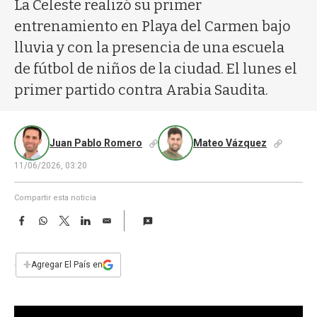
a
La Celeste realizó su primer
entrenamiento en Playa del Carmen bajo
lluvia y con la presencia de una escuela
de fútbol de niños de la ciudad. El lunes el
primer partido contra Arabia Saudita.
Juan Pablo Romero
Mateo Vázquez
11/06/2026, 03:20
Compartir esta noticia
F
W
T
L
E
a
h
w
i
m
c
a
i
n
a
e
t
t
k
i
+
Agregar El País en
b
s
t
e
l
o
A
e
d
o
p
r
I
k
p
n