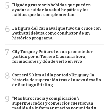
5
Hígado graso: seis bebidas que pueden
ayudar a cuidar la salud hepática y los
hábitos que las complementan
6
La figura del Carnaval que tuvo un cruce con
Petinatti debuta como conductor de un
histórico programa
7
City Torque y Peñarol en un prometedor
partido por el Torneo Clausura: hora,
formaciones y dónde verlo en vivo
8
Correrá 50 km al día por todo Uruguay: la
historia de superación tras el nuevo desafío
de Santiago Stirling
9
"Más burocracia y complicación":
supermercados y comercios cuestionan
medida de informar precios por unidad y