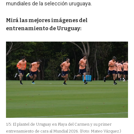
mundiales de la selección uruguaya.
Mirá las mejores imágenes del
entrenamiento de Uruguay:
1
/
5:
El plantel de Uruguay en Playa del Carmen y su primer
2
/
5
entrenamiento de cara al Mundial 2026.
(Foto: Mateo Vázquez.)
su 