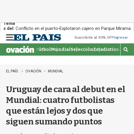
Tema
s del
Conflicto en el puerto
Explotaron cajero en Parque Miramar
día:
Suscribite al 50% OFF
Ingresar
M
e
Fútbol
Mundial
Selección
Estadisticas
Agen
n
M
u
o
s
t
EL PAÍS
OVACIÓN
MUNDIAL
r
a
Uruguay de cara al debut en el
r
b
Mundial: cuatro futbolistas
�
s
que están lejos y dos que
q
u
siguen sumando puntos
e
d