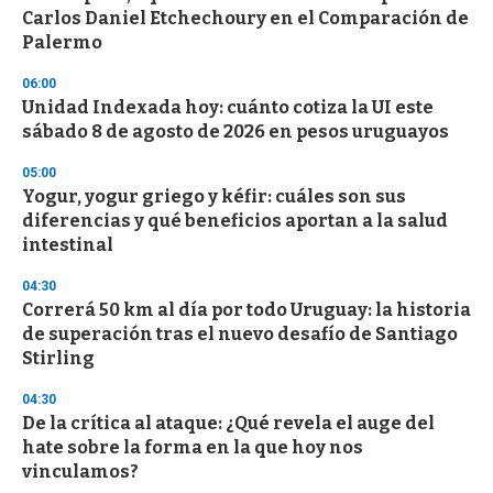
c
Carlos Daniel Etchechoury en el Comparación de
o
n
Palermo
d
s
06:00
Unidad Indexada hoy: cuánto cotiza la UI este
sábado 8 de agosto de 2026 en pesos uruguayos
05:00
Yogur, yogur griego y kéfir: cuáles son sus
diferencias y qué beneficios aportan a la salud
intestinal
04:30
Correrá 50 km al día por todo Uruguay: la historia
de superación tras el nuevo desafío de Santiago
Stirling
04:30
De la crítica al ataque: ¿Qué revela el auge del
hate sobre la forma en la que hoy nos
vinculamos?