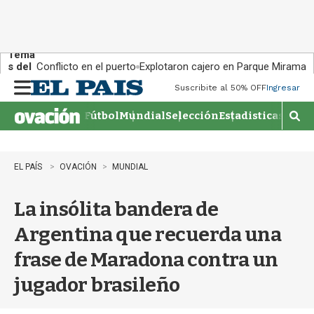
Tema
s del
Conflicto en el puerto
Explotaron cajero en Parque Miramar
día:
Suscribite al 50% OFF
Ingresar
M
e
Fútbol
Mundial
Selección
Estadisticas
Agen
n
M
u
o
s
t
EL PAÍS
OVACIÓN
MUNDIAL
r
a
La insólita bandera de
r
b
Argentina que recuerda una
�
s
frase de Maradona contra un
q
u
jugador brasileño
e
d