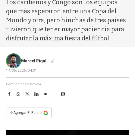
a
Los caribeños y Congo son los equipos
que más esperaron entre una Copa del
Mundo y otra, pero hinchas de tres países
tuvieron que tener mayor paciencia para
disfrutar la máxima fiesta del fútbol.
Marcel Rigali
14/06/2026, 04:31
Compartir esta noticia
F
W
T
L
E
a
h
w
i
m
c
a
i
n
a
e
t
t
k
i
+
Agregar El País en
b
s
t
e
l
o
A
e
d
o
p
r
I
k
p
n