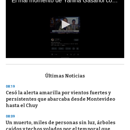
El mal momento de Yanina Gasañol con un hincha argentino en "Subrayado"
0
s
e
c
Últimas Noticias
o
n
08:19
d
Cesó la alerta amarilla por vientos fuertes y
s
o
persistentes que abarcaba desde Montevideo
f
hasta el Chuy
3
3
s
08:09
e
Un muerto, miles de personas sin luz, árboles
c
caídos y techos volados por el temporal que
o