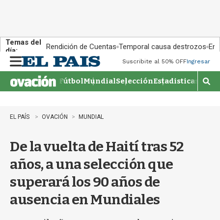
Temas del
Rendición de Cuentas
Temporal causa destrozos
En 
día:
Suscribite al 50% OFF
Ingresar
M
e
Fútbol
Mundial
Selección
Estadisticas
Agen
n
M
u
o
s
t
EL PAÍS
OVACIÓN
MUNDIAL
r
a
De la vuelta de Haití tras 52
r
b
años, a una selección que
�
s
superará los 90 años de
q
u
ausencia en Mundiales
e
d