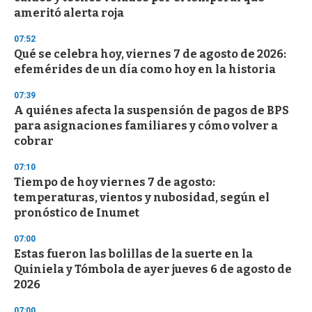
n
ameritó alerta roja
d
s
07:52
Qué se celebra hoy, viernes 7 de agosto de 2026:
efemérides de un día como hoy en la historia
07:39
A quiénes afecta la suspensión de pagos de BPS
para asignaciones familiares y cómo volver a
cobrar
07:10
Tiempo de hoy viernes 7 de agosto:
temperaturas, vientos y nubosidad, según el
pronóstico de Inumet
07:00
Estas fueron las bolillas de la suerte en la
Quiniela y Tómbola de ayer jueves 6 de agosto de
2026
07:00