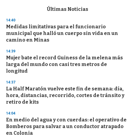
e
c
Últimas Noticias
o
n
14:40
d
Medidas limitativas para el funcionario
s
o
municipal que halló un cuerpo sin vida en un
f
camino en Minas
3
3
s
14:39
e
Mujer bate el record Guiness de la melena más
c
larga del mundo con casi tres metros de
o
n
longitud
d
s
14:37
La Half Maratón vuelve este fin de semana: día,
hora, distancias, recorrido, cortes de tránsito y
retiro de kits
14:04
En medio del agua y con cuerdas: el operativo de
Bomberos para salvar a un conductor atrapado
en Colonia