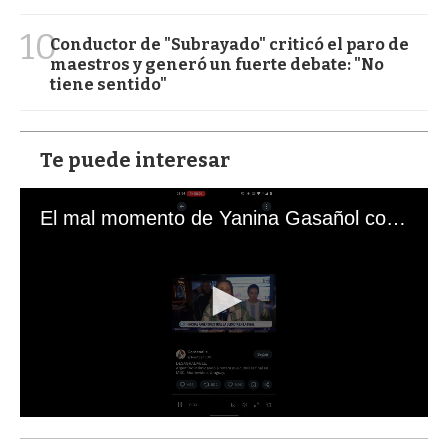
10
Conductor de "Subrayado" criticó el paro de
maestros y generó un fuerte debate: "No
tiene sentido"
Te puede interesar
El mal momento de Yanina Gasañol con un hincha argentino en "Subrayado"
0
s