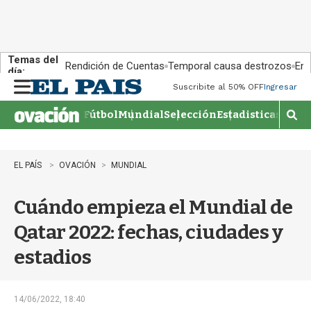
Temas del
Rendición de Cuentas
Temporal causa destrozos
En 
día:
Suscribite al 50% OFF
Ingresar
M
e
Fútbol
Mundial
Selección
Estadisticas
Agen
n
M
u
o
s
t
EL PAÍS
OVACIÓN
MUNDIAL
r
a
Cuándo empieza el Mundial de
r
b
Qatar 2022: fechas, ciudades y
�
s
estadios
q
u
e
d
14/06/2022, 18:40