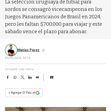
a
La selección uruguaya de futsal para
sordos se consagró vicecampeona en los
Juegos Panamericanos de Brasil en 2024,
pero les faltan $700.000 para viajar y este
sábado vence el plazo para abonar.
Matías Pérez
09/05/2025, 03:15
Compartir esta noticia
F
W
T
L
E
a
h
w
i
m
c
a
i
n
a
e
t
t
k
i
+
Agregar El País en
b
s
t
e
l
o
A
e
d
o
p
r
I
k
p
n