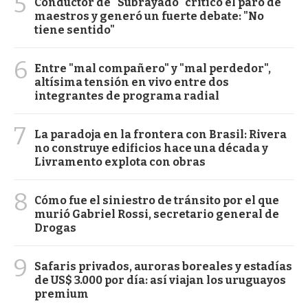
5
Conductor de "Subrayado" criticó el paro de
maestros y generó un fuerte debate: "No
tiene sentido"
6
Entre "mal compañero" y "mal perdedor",
altísima tensión en vivo entre dos
integrantes de programa radial
7
La paradoja en la frontera con Brasil: Rivera
no construye edificios hace una década y
Livramento explota con obras
8
Cómo fue el siniestro de tránsito por el que
murió Gabriel Rossi, secretario general de
Drogas
9
Safaris privados, auroras boreales y estadías
de US$ 3.000 por día: así viajan los uruguayos
premium