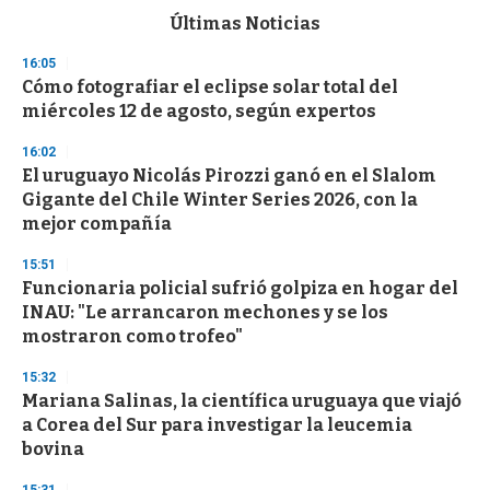
c
Últimas Noticias
o
n
16:05
d
Cómo fotografiar el eclipse solar total del
s
o
miércoles 12 de agosto, según expertos
f
3
16:02
3
s
El uruguayo Nicolás Pirozzi ganó en el Slalom
e
Gigante del Chile Winter Series 2026, con la
c
mejor compañía
o
n
d
15:51
s
Funcionaria policial sufrió golpiza en hogar del
INAU: "Le arrancaron mechones y se los
mostraron como trofeo"
15:32
Mariana Salinas, la científica uruguaya que viajó
a Corea del Sur para investigar la leucemia
bovina