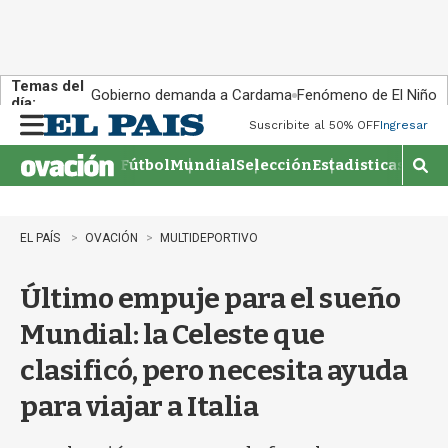
Temas del
Gobierno demanda a Cardama
Fenómeno de El Niño
día:
Suscribite al 50% OFF
Ingresar
M
e
Fútbol
Mundial
Selección
Estadisticas
Agen
n
M
u
o
s
t
EL PAÍS
OVACIÓN
MULTIDEPORTIVO
r
a
Último empuje para el sueño
r
b
Mundial: la Celeste que
�
s
clasificó, pero necesita ayuda
q
u
para viajar a Italia
e
d