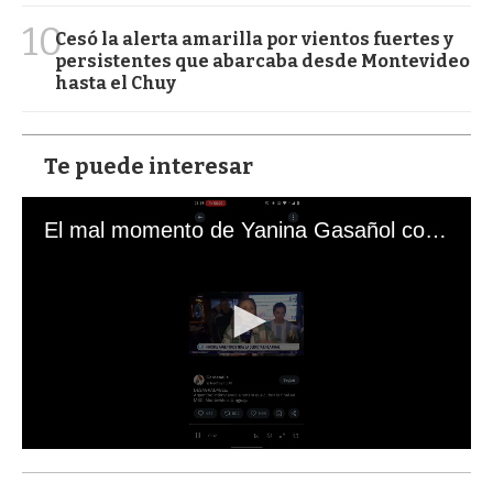
10
Cesó la alerta amarilla por vientos fuertes y
persistentes que abarcaba desde Montevideo
hasta el Chuy
Te puede interesar
El mal momento de Yanina Gasañol con un hincha argentino en "Subrayado"
0
s
e