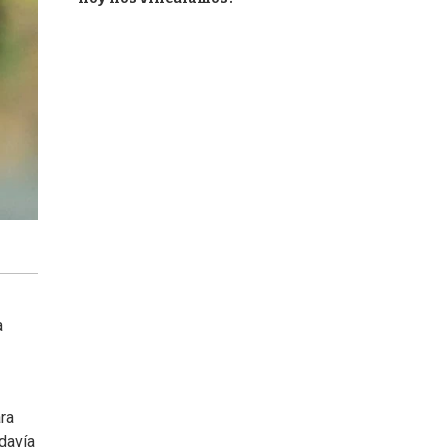
a
ra
davía