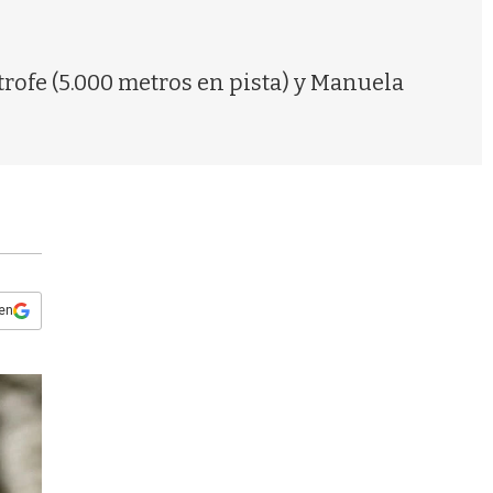
s
q
u
e
rofe (5.000 metros en pista) y Manuela
d
a
 en