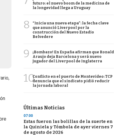
7
futuro: el nuevo boom de la medicina de
la longevidad llega a Uruguay
8
“Inicia una nueva etapa”: la fecha clave
que anunció Liverpool por la
construcción del Nuevo Estadio
Belvedere
9
¡Bombazo! En España afirman que Ronald
Araujo deja Barcelona y será nuevo
jugador del Liverpool de Inglaterra
10
Conflicto en el puerto de Montevideo: TCP
ario,
denuncia que el sindicato pidió reducir
la jornada laboral
tón
Últimas Noticias
07:00
bre
Estas fueron las bolillas de la suerte en
la Quiniela y Tómbola de ayer viernes 7
de agosto de 2026