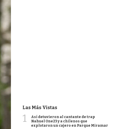
Las Más Vistas
1
Así detuvieron al cantante de trap
Nahuel One23 y a chilenos que
explotaron un cajero en Parque Miramar