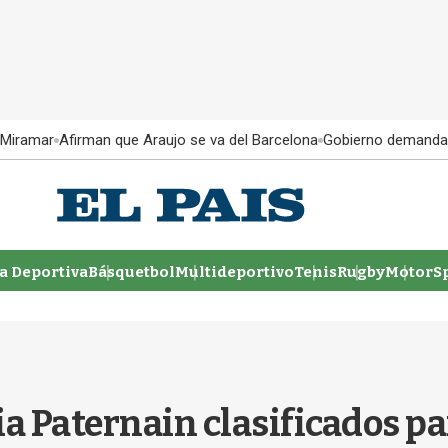
 Miramar
Afirman que Araujo se va del Barcelona
Gobierno demanda
 Deportiva
Básquetbol
Multideportivo
Tenis
Rugby
MotorSp
ia Paternain clasificados pa