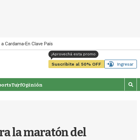
 a Cardama
En Clave País
Suscribite al 50% OFF
Ingresar
orts
Turf
Opinión
M
o
s
t
r
a
r
ra la maratón del
b
�