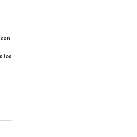
a con
s los