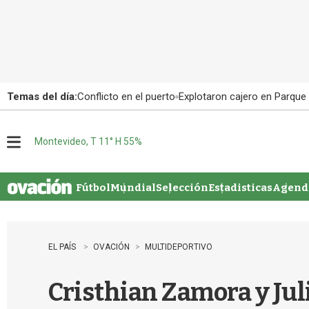
Temas del día:
Conflicto en el puerto
Explotaron cajero en Parque
Montevideo, T 11° H 55%
M
e
n
u
Fútbol
Mundial
Selección
Estadisticas
Agenda
EL PAÍS
OVACIÓN
MULTIDEPORTIVO
Cristhian Zamora y Jul