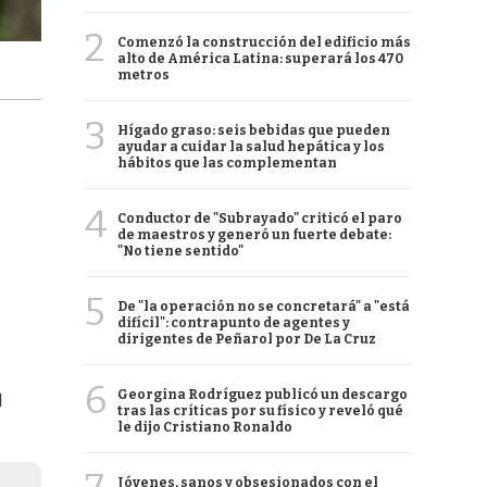
2
Comenzó la construcción del edificio más
alto de América Latina: superará los 470
metros
3
Hígado graso: seis bebidas que pueden
ayudar a cuidar la salud hepática y los
hábitos que las complementan
4
Conductor de "Subrayado" criticó el paro
de maestros y generó un fuerte debate:
"No tiene sentido"
5
De "la operación no se concretará" a "está
difícil": contrapunto de agentes y
dirigentes de Peñarol por De La Cruz
6
Georgina Rodríguez publicó un descargo
l
tras las críticas por su físico y reveló qué
le dijo Cristiano Ronaldo
Jóvenes, sanos y obsesionados con el