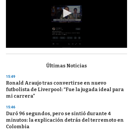
0
s
e
c
Últimas Noticias
o
n
15:49
d
Ronald Araujo tras convertirse en nuevo
s
o
futbolista de Liverpool: “Fue la jugada ideal para
f
mi carrera”
3
3
s
15:46
e
Duró 96 segundos, pero se sintió durante 4
c
minutos: la explicación detrás del terremoto en
o
n
Colombia
d