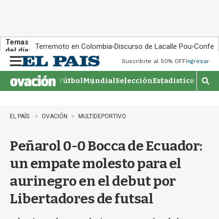
Temas
Terremoto en Colombia
Discurso de Lacalle Pou
Confere
del día:
Suscribite al 50% OFF
Ingresar
M
e
Fútbol
Mundial
Selección
Estadisticas
Agen
n
M
u
o
s
t
EL PAÍS
OVACIÓN
MULTIDEPORTIVO
r
a
Peñarol 0-0 Bocca de Ecuador:
r
b
un empate molesto para el
�
s
aurinegro en el debut por
q
u
Libertadores de futsal
e
d