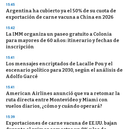
s
15:45
Argentina ha cubierto ya el 50% de su cuota de
exportación de carne vacuna a China en 2026
15:42
La IMM organiza un paseo gratuito a Colonia
para mayores de 60 años: itinerario y fechas de
inscripción
15:41
Los mensajes encriptados de Lacalle Pou y el
escenario político para 2030, según el análisis de
Adolfo Garcé
15:41
American Airlines anunció que va a retomar la
ruta directa entre Montevideo y Miami con
vuelos diarios, ¿cómo y cuándo operará?
15:39
Exportaciones de carne vacuna de EE.UU. bajan