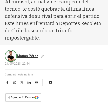
a
Al mirasol, actual vice-campeón del
torneo, le costó quebrar la última línea
defensiva de su rival para abrir el partido.
Este lunes enfrentará a Deportes Recoleta
de Chile buscando un triunfo
impostergable.
Matías Pérez
21/05/2023, 22:44
Compartir esta noticia
F
W
T
L
E
a
h
w
i
m
c
a
i
n
a
e
t
t
k
i
+
Agregar El País en
b
s
t
e
l
o
A
e
d