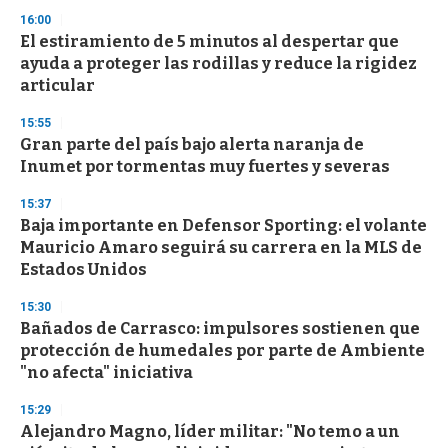
s
16:00
El estiramiento de 5 minutos al despertar que
ayuda a proteger las rodillas y reduce la rigidez
articular
15:55
Gran parte del país bajo alerta naranja de
Inumet por tormentas muy fuertes y severas
15:37
Baja importante en Defensor Sporting: el volante
Mauricio Amaro seguirá su carrera en la MLS de
Estados Unidos
15:30
Bañados de Carrasco: impulsores sostienen que
protección de humedales por parte de Ambiente
"no afecta" iniciativa
15:29
Alejandro Magno, líder militar: "No temo a un