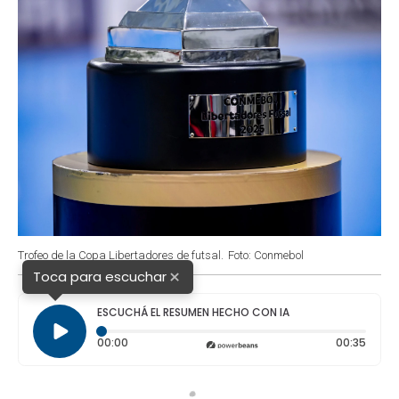
Trofeo de la Copa Libertadores de futsal.
Foto: Conmebol
×
Toca para escuchar
ESCUCHÁ EL RESUMEN HECHO CON IA
Tiempo transcurrido: 0 segundos
Durac
00:00
00:35