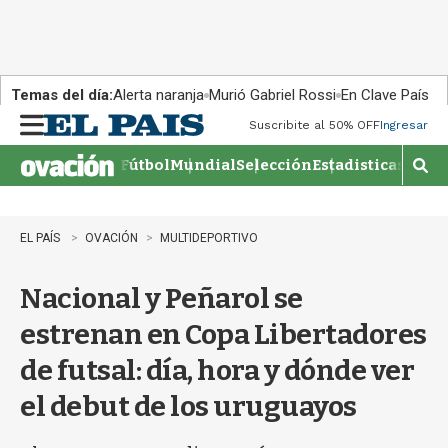
Temas del día:
Alerta naranja
Murió Gabriel Rossi
En Clave País
Suscribite al 50% OFF
Ingresar
M
e
Fútbol
Mundial
Selección
Estadisticas
Agen
n
M
u
o
s
t
EL PAÍS
OVACIÓN
MULTIDEPORTIVO
r
a
Nacional y Peñarol se
r
b
estrenan en Copa Libertadores
�
s
de futsal: día, hora y dónde ver
q
u
el debut de los uruguayos
e
d