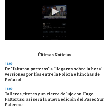
0
s
e
c
Últimas Noticias
o
n
16:09
d
De "faltaron porteros" a "llegaron sobre la hora":
s
o
versiones por líos entre la Policía e hinchas de
f
Peñarol
3
3
s
16:09
e
Talleres, títeres y un cierre de lujo con Hugo
c
Fattoruso: así será la nueva edición del Paseo Sur
o
n
Palermo
d