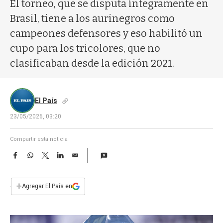
a
El torneo, que se disputa íntegramente en
Brasil, tiene a los aurinegros como
campeones defensores y eso habilitó un
cupo para los tricolores, que no
clasificaban desde la edición 2021.
El País
23/05/2026, 03:20
Compartir esta noticia
F
W
T
L
E
a
h
w
i
m
c
a
i
n
a
e
t
t
k
i
+
Agregar El País en
b
s
t
e
l
o
A
e
d
o
p
r
I
k
p
n