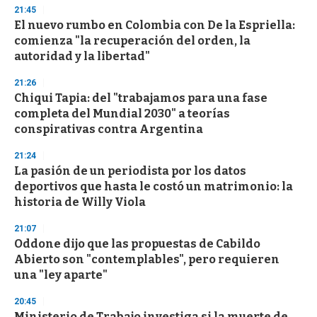
n
21:45
d
El nuevo rumbo en Colombia con De la Espriella:
s
o
comienza "la recuperación del orden, la
f
autoridad y la libertad"
3
3
s
21:26
e
Chiqui Tapia: del "trabajamos para una fase
c
completa del Mundial 2030" a teorías
o
n
conspirativas contra Argentina
d
s
21:24
La pasión de un periodista por los datos
deportivos que hasta le costó un matrimonio: la
historia de Willy Viola
21:07
Oddone dijo que las propuestas de Cabildo
Abierto son "contemplables", pero requieren
una "ley aparte"
20:45
Ministerio de Trabajo investiga si la muerte de