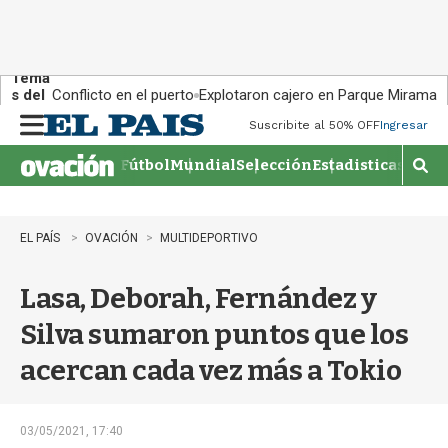
Tema
s del
Conflicto en el puerto
Explotaron cajero en Parque Miramar
día:
Suscribite al 50% OFF
Ingresar
M
e
Fútbol
Mundial
Selección
Estadisticas
Agen
n
M
u
o
s
t
EL PAÍS
OVACIÓN
MULTIDEPORTIVO
r
a
Lasa, Deborah, Fernández y
r
b
Silva sumaron puntos que los
�
s
acercan cada vez más a Tokio
q
u
e
d
03/05/2021, 17:40