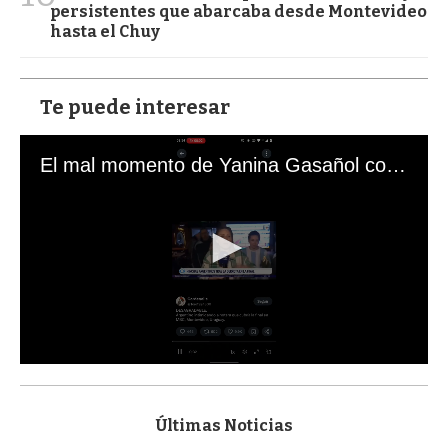
persistentes que abarcaba desde Montevideo
hasta el Chuy
Te puede interesar
El mal momento de Yanina Gasañol con un hincha argentino en "Subrayado"
0
s
e
c
Últimas Noticias
o