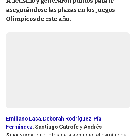
Atletismo y generaron puntos para ir
asegurándose las plazas en los Juegos
Olímpicos de este año.
Emiliano Lasa
,
Deborah Rodríguez
,
Pía
Fernández
,
Santiago Catrofe
y
Andrés
Silva
sumaron puntos para seguir en el camino de