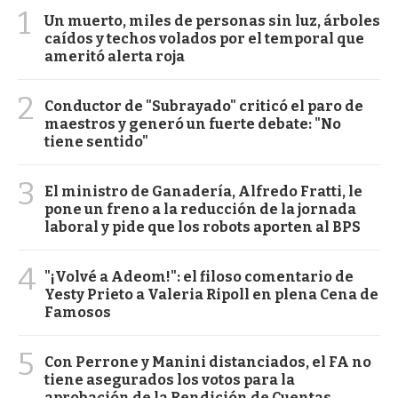
1
Un muerto, miles de personas sin luz, árboles
caídos y techos volados por el temporal que
ameritó alerta roja
2
Conductor de "Subrayado" criticó el paro de
maestros y generó un fuerte debate: "No
tiene sentido"
3
El ministro de Ganadería, Alfredo Fratti, le
pone un freno a la reducción de la jornada
laboral y pide que los robots aporten al BPS
4
"¡Volvé a Adeom!": el filoso comentario de
Yesty Prieto a Valeria Ripoll en plena Cena de
Famosos
5
Con Perrone y Manini distanciados, el FA no
tiene asegurados los votos para la
aprobación de la Rendición de Cuentas