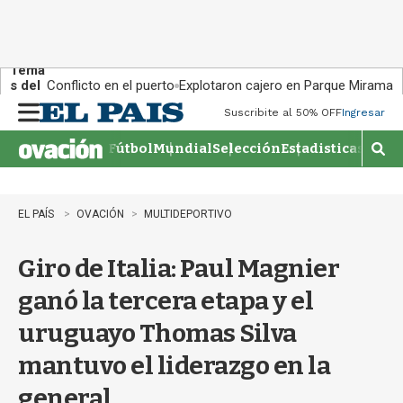
Tema
s del
Conflicto en el puerto
Explotaron cajero en Parque Miramar
día:
Suscribite al 50% OFF
Ingresar
M
e
Fútbol
Mundial
Selección
Estadisticas
Agen
n
M
u
o
s
t
EL PAÍS
OVACIÓN
MULTIDEPORTIVO
r
a
Giro de Italia: Paul Magnier
r
b
ganó la tercera etapa y el
�
s
uruguayo Thomas Silva
q
u
mantuvo el liderazgo en la
e
d
general