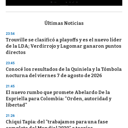
0
s
e
c
Últimas Noticias
o
n
23:54
d
Trouville se clasificó a playoffs y es el nuevo líder
s
o
de la LDA; Verdirrojo y Lagomar ganaron puntos
f
directos
3
3
s
23:45
e
Conocé los resultados de la Quiniela y la Tómbola
c
nocturna del viernes 7 de agosto de 2026
o
n
d
21:45
s
El nuevo rumbo que promete Abelardo De la
Espriella para Colombia: "Orden, autoridad y
libertad"
21:26
Chiqui Tapia: del "trabajamos para una fase