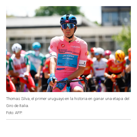
o
p
r
I
k
p
n
Thomas Silva, el primer uruguayo en la historia en ganar una etapa del
Giro de Italia.
Foto: AFP.