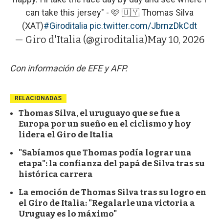
can take this jersey" - 🩷 🇺🇾 Thomas Silva
(XAT)
#Giroditalia
pic.twitter.com/JbrnzDkCdt
— Giro d'Italia (@giroditalia)
May 10, 2026
Con información de EFE y AFP.
RELACIONADAS
Thomas Silva, el uruguayo que se fue a
Europa por un sueño en el ciclismo y hoy
lidera el Giro de Italia
"Sabíamos que Thomas podía lograr una
etapa": la confianza del papá de Silva tras su
histórica carrera
La emoción de Thomas Silva tras su logro en
el Giro de Italia: "Regalarle una victoria a
Uruguay es lo máximo"