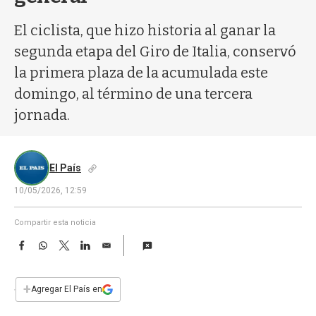
a
El ciclista, que hizo historia al ganar la
segunda etapa del Giro de Italia, conservó
la primera plaza de la acumulada este
domingo, al término de una tercera
jornada.
El País
10/05/2026, 12:59
Compartir esta noticia
F
W
T
L
E
a
h
w
i
m
c
a
i
n
a
e
t
t
k
i
+
Agregar El País en
b
s
t
e
l
o
A
e
d