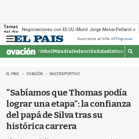
Temas
Negociaciones con EE.UU.
Murió Jorge Messi
Peñarol vs
del día:
Suscribite al 50% OFF
Ingresar
M
e
Fútbol
Mundial
Selección
Estadisticas
Agen
n
M
u
o
s
t
EL PAÍS
OVACIÓN
MULTIDEPORTIVO
r
a
"Sabíamos que Thomas podía
r
b
lograr una etapa": la confianza
�
s
del papá de Silva tras su
q
u
histórica carrera
e
d