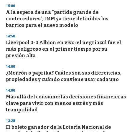
3
s
15:00
e
A la espera de una "partida grande de
c
contenedores", IMM ya tiene definidos los
o
n
barrios para el nuevo modelo
d
s
14:50
Liverpool 0-0 Albion en vivo: el negriazul fue el
más peligroso en el primer tiempo por su
presión alta
14:00
¿Morrón o paprika? Cuáles son sus diferencias,
propiedades y cuándo conviene usar cada uno
14:00
Más allá del consumo: las decisiones financieras
clave para vivir con menos estrés y más
tranquilidad
13:28
El boleto ganador de la Lotería Nacional de