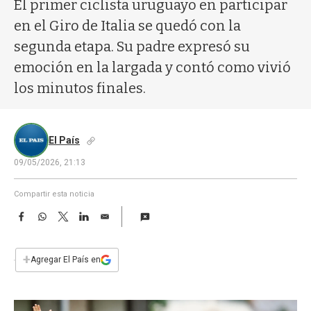
a
El primer ciclista uruguayo en participar
en el Giro de Italia se quedó con la
segunda etapa. Su padre expresó su
emoción en la largada y contó como vivió
los minutos finales.
El País
09/05/2026, 21:13
Compartir esta noticia
F
W
T
L
E
a
h
w
i
m
c
a
i
n
a
e
t
t
k
i
+
Agregar El País en
b
s
t
e
l
o
A
e
d
o
p
r
I
k
p
n