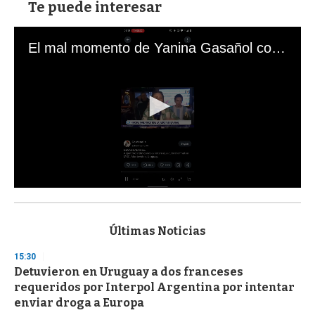
Te puede interesar
El mal momento de Yanina Gasañol con un hincha argentino en "Subrayado"
0
s
e
c
Últimas Noticias
o
n
15:30
d
Detuvieron en Uruguay a dos franceses
s
o
requeridos por Interpol Argentina por intentar
f
enviar droga a Europa
3