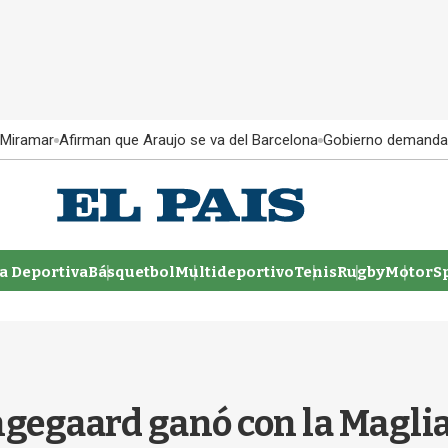
 Miramar
Afirman que Araujo se va del Barcelona
Gobierno demanda
 Deportiva
Básquetbol
Multideportivo
Tenis
Rugby
MotorSp
ingegaard ganó con la Maglia