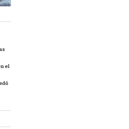
tas
n el
uedó