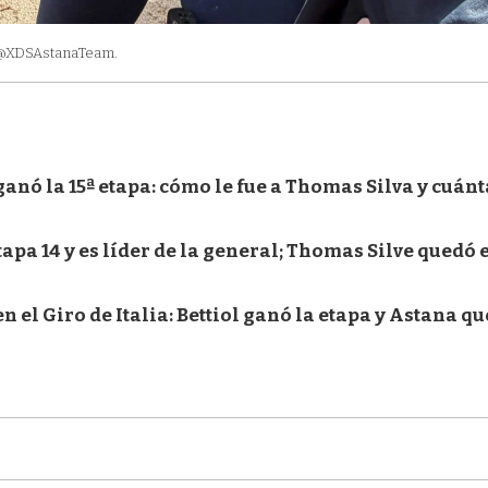
 @XDSAstanaTeam.
 ganó la 15ª etapa: cómo le fue a Thomas Silva y cuán
apa 14 y es líder de la general; Thomas Silve quedó e
 el Giro de Italia: Bettiol ganó la etapa y Astana q