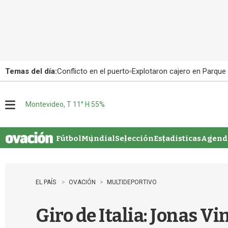
Temas del día:
Conflicto en el puerto
Explotaron cajero en Parque
Montevideo, T 11° H 55%
M
e
n
u
Fútbol
Mundial
Selección
Estadisticas
Agenda
EL PAÍS
OVACIÓN
MULTIDEPORTIVO
Giro de Italia: Jonas V