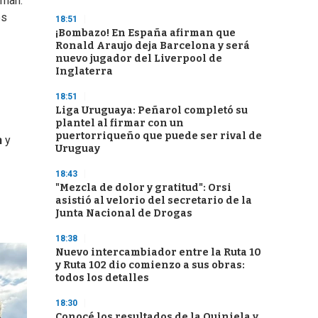
sman.
es
18:51
¡Bombazo! En España afirman que
Ronald Araujo deja Barcelona y será
nuevo jugador del Liverpool de
Inglaterra
18:51
Liga Uruguaya: Peñarol completó su
plantel al firmar con un
puertorriqueño que puede ser rival de
n
y
Uruguay
18:43
"Mezcla de dolor y gratitud": Orsi
asistió al velorio del secretario de la
Junta Nacional de Drogas
18:38
Nuevo intercambiador entre la Ruta 10
y Ruta 102 dio comienzo a sus obras:
todos los detalles
18:30
Conocé los resultados de la Quiniela y