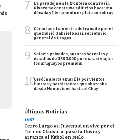
7
La paradoja en la frontera con Brasil:
a
Rivera no construye edificios hace una
 más
década y Livramento explota con obras
8
Cómo fue el siniestro de tránsito por el
que murió Gabriel Rossi, secretario
general de Drogas
9
Safaris privados, auroras boreales y
estadías de US$ 3.000 por día: así viajan
los uruguayos premium
10
Cesó la alerta amarilla por vientos
fuertes y persistentes que abarcaba
desde Montevideo hasta el Chuy
Últimas Noticias
18:57
Cerro Largo vs. Juventud en vivo por el
Torneo Clausura: pasó la lluvia y
arranca el fútbol en Melo