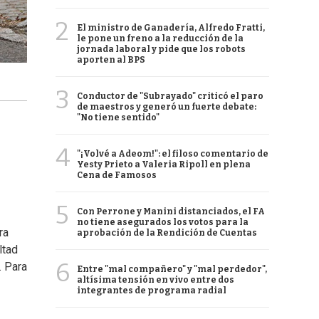
2
El ministro de Ganadería, Alfredo Fratti,
le pone un freno a la reducción de la
jornada laboral y pide que los robots
aporten al BPS
3
Conductor de "Subrayado" criticó el paro
de maestros y generó un fuerte debate:
"No tiene sentido"
4
"¡Volvé a Adeom!": el filoso comentario de
Yesty Prieto a Valeria Ripoll en plena
Cena de Famosos
5
Con Perrone y Manini distanciados, el FA
no tiene asegurados los votos para la
ra
aprobación de la Rendición de Cuentas
ltad
6
. Para
Entre "mal compañero" y "mal perdedor",
altísima tensión en vivo entre dos
integrantes de programa radial