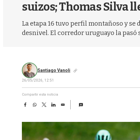
suizos; Thomas Silva l
La etapa 16 tuvo perfil montañoso y se 
desnivel. El corredor uruguayo la pasó 
Santiago Vanoli
26/05/2026, 12:51
Compartir esta noticia
F
W
T
L
E
a
h
w
i
m
c
a
i
n
a
e
t
t
k
i
b
s
t
e
l
o
A
e
d