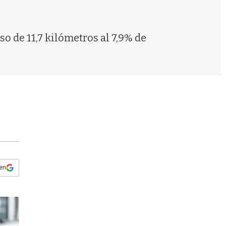
s
q
u
e
o de 11,7 kilómetros al 7,9% de
d
a
 en