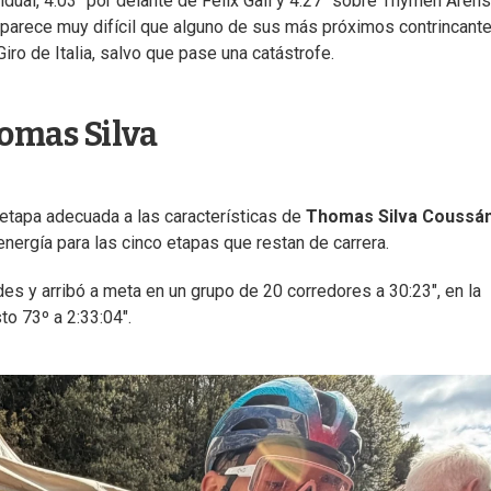
idual, 4:03" por delante de Felix Gall y 4:27" sobre Thymen Aren
 parece muy difícil que alguno de sus más próximos contrincant
Giro de Italia, salvo que pase una catástrofe.
omas Silva
 etapa adecuada a las características de
Thomas Silva Coussá
 energía para las cinco etapas que restan de carrera.
des y arribó a meta en un grupo de 20 corredores a 30:23", en la
to 73º a 2:33:04".