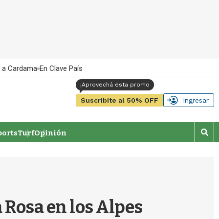
 a Cardama
En Clave País
Suscribite al 50% OFF
Ingresar
orts
Turf
Opinión
M
o
s
t
r
a
r
 Rosa en los Alpes
b
�