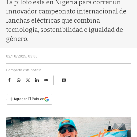
a
La piloto está en Nigeria para correr un
innovador campeonato internacional de
lanchas eléctricas que combina
tecnología, sostenibilidad e igualdad de
género.
02/10/2025, 03:00
Compartir esta noticia
F
W
T
L
E
a
h
w
i
m
c
a
i
n
a
e
t
t
k
i
+
Agregar El País en
b
s
t
e
l
o
A
e
d
o
p
r
I
k
p
n