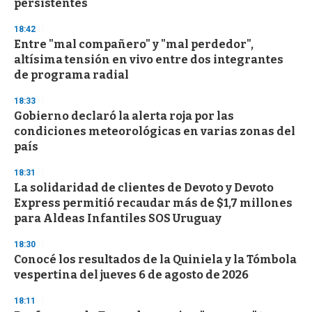
n
persistentes
d
s
18:42
Entre "mal compañero" y "mal perdedor",
altísima tensión en vivo entre dos integrantes
de programa radial
18:33
Gobierno declaró la alerta roja por las
condiciones meteorológicas en varias zonas del
país
18:31
La solidaridad de clientes de Devoto y Devoto
Express permitió recaudar más de $1,7 millones
para Aldeas Infantiles SOS Uruguay
18:30
Conocé los resultados de la Quiniela y la Tómbola
vespertina del jueves 6 de agosto de 2026
18:11