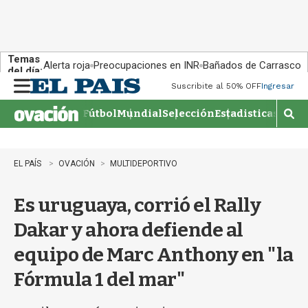
Temas
Alerta roja
Preocupaciones en INR
Bañados de Carrasco
del día:
Suscribite al 50% OFF
Ingresar
M
e
Fútbol
Mundial
Selección
Estadisticas
Agen
n
M
u
o
s
t
EL PAÍS
OVACIÓN
MULTIDEPORTIVO
r
a
Es uruguaya, corrió el Rally
r
b
Dakar y ahora defiende al
�
s
equipo de Marc Anthony en "la
q
u
Fórmula 1 del mar"
e
d