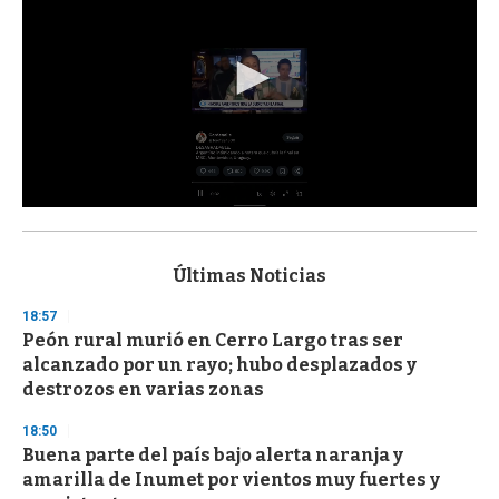
0
s
e
c
Últimas Noticias
o
n
18:57
d
Peón rural murió en Cerro Largo tras ser
s
o
alcanzado por un rayo; hubo desplazados y
f
destrozos en varias zonas
3
3
s
18:50
e
Buena parte del país bajo alerta naranja y
c
amarilla de Inumet por vientos muy fuertes y
o