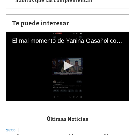
hábitos que las complementan
Te puede interesar
El mal momento de Yanina Gasañol con un hincha argentino en "Subrayado"
0
s
e
c
Últimas Noticias
o
n
23:56
d