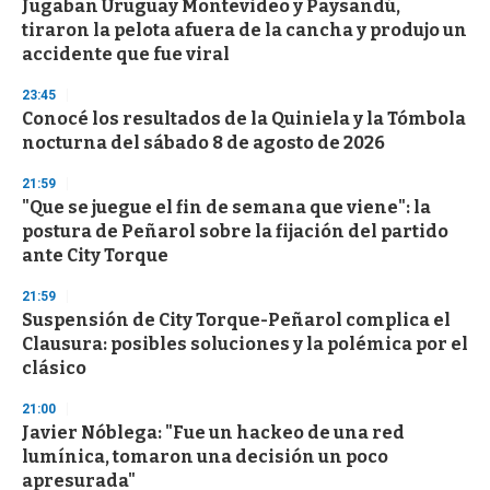
Jugaban Uruguay Montevideo y Paysandú,
s
o
tiraron la pelota afuera de la cancha y produjo un
f
accidente que fue viral
3
3
s
23:45
e
Conocé los resultados de la Quiniela y la Tómbola
c
nocturna del sábado 8 de agosto de 2026
o
n
d
21:59
s
"Que se juegue el fin de semana que viene": la
postura de Peñarol sobre la fijación del partido
ante City Torque
21:59
Suspensión de City Torque-Peñarol complica el
Clausura: posibles soluciones y la polémica por el
clásico
21:00
Javier Nóblega: "Fue un hackeo de una red
lumínica, tomaron una decisión un poco
apresurada"