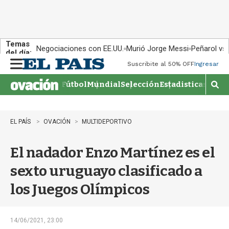
Temas
Negociaciones con EE.UU.
Murió Jorge Messi
Peñarol vs
del día:
Suscribite al 50% OFF
Ingresar
M
e
Fútbol
Mundial
Selección
Estadisticas
Agen
n
M
u
o
s
t
EL PAÍS
OVACIÓN
MULTIDEPORTIVO
r
a
El nadador Enzo Martínez es el
r
b
sexto uruguayo clasificado a
�
s
los Juegos Olímpicos
q
u
e
d
14/06/2021, 23:00