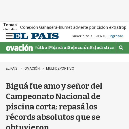
Temas
Conexión Ganadera
Inumet advierte por ciclón extratropi
del día:
Suscribite al 50% OFF
Ingresar
M
e
Fútbol
Mundial
Selección
Estadisticas
Agen
n
M
u
o
s
t
EL PAÍS
OVACIÓN
MULTIDEPORTIVO
r
a
Biguá fue amo y señor del
r
b
Campeonato Nacional de
�
s
piscina corta: repasá los
q
u
récords absolutos que se
e
d
obtuvieron