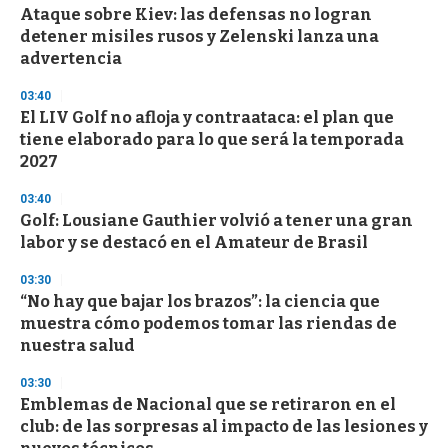
Ataque sobre Kiev: las defensas no logran
s
o
detener misiles rusos y Zelenski lanza una
f
advertencia
3
3
s
03:40
e
El LIV Golf no afloja y contraataca: el plan que
c
tiene elaborado para lo que será la temporada
o
n
2027
d
s
03:40
Golf: Lousiane Gauthier volvió a tener una gran
labor y se destacó en el Amateur de Brasil
03:30
“No hay que bajar los brazos”: la ciencia que
muestra cómo podemos tomar las riendas de
nuestra salud
03:30
Emblemas de Nacional que se retiraron en el
club: de las sorpresas al impacto de las lesiones y