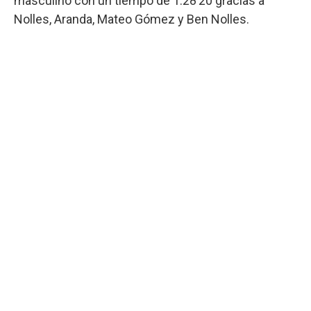
masculino con un tiempo de 1:28’20 gracias a
Nolles, Aranda, Mateo Gómez y Ben Nolles.