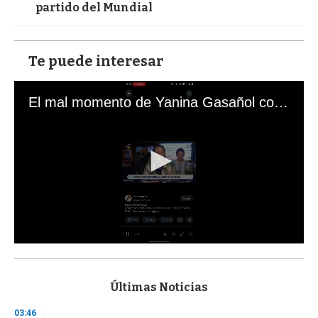
partido del Mundial
Te puede interesar
El mal momento de Yanina Gasañol con un hincha argentino en "Subrayado"
0
s
e
c
Últimas Noticias
o
n
03:46
d