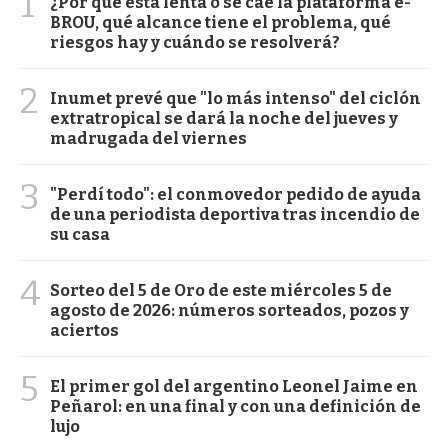
1
¿Por qué está lenta o se cae la plataforma e-
BROU, qué alcance tiene el problema, qué
riesgos hay y cuándo se resolverá?
2
Inumet prevé que "lo más intenso" del ciclón
extratropical se dará la noche del jueves y
madrugada del viernes
3
"Perdí todo": el conmovedor pedido de ayuda
de una periodista deportiva tras incendio de
su casa
4
Sorteo del 5 de Oro de este miércoles 5 de
agosto de 2026: números sorteados, pozos y
aciertos
5
El primer gol del argentino Leonel Jaime en
Peñarol: en una final y con una definición de
lujo