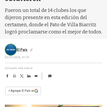
a
Fueron un total de 14 clubes los que
dijeron presente en esta edición del
certamen, donde el Pato de Villa Biarritz
logró proclamarse como el mejor de todos.
El País
03/07/2026, 01:37
Compartir esta noticia
F
W
T
L
E
a
h
w
i
m
c
a
i
n
a
e
t
t
k
i
+
Agregar El País en
b
s
t
e
l
o
A
e
d
o
p
r
I