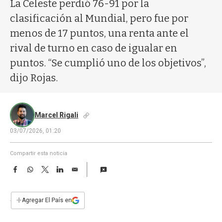
a
La Celeste perdió 76-91 por la
clasificación al Mundial, pero fue por
menos de 17 puntos, una renta ante el
rival de turno en caso de igualar en
puntos. “Se cumplió uno de los objetivos”,
dijo Rojas.
Marcel Rigali
03/07/2026, 01:20
Compartir esta noticia
F
W
T
L
E
a
h
w
i
m
c
a
i
n
a
e
t
t
k
i
+
Agregar El País en
b
s
t
e
l
o
A
e
d