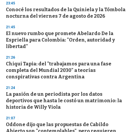
s
23:45
e
Conocé los resultados de la Quiniela y la Tómbola
c
nocturna del viernes 7 de agosto de 2026
o
n
d
21:45
s
El nuevo rumbo que promete Abelardo De la
Espriella para Colombia: "Orden, autoridad y
libertad"
21:26
Chiqui Tapia: del "trabajamos para una fase
completa del Mundial 2030" a teorías
conspirativas contra Argentina
21:24
La pasión de un periodista por los datos
deportivos que hasta le costó un matrimonio: la
historia de Willy Viola
21:07
Oddone dijo que las propuestas de Cabildo
Abierto son "contemplables", pero requieren