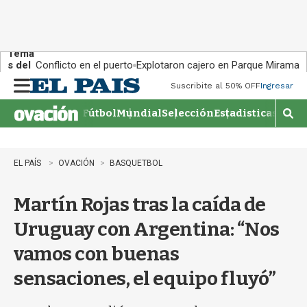
Tema
s del
Conflicto en el puerto
Explotaron cajero en Parque Miramar
día:
Suscribite al 50% OFF
Ingresar
M
e
Fútbol
Mundial
Selección
Estadisticas
Agen
n
M
u
o
s
t
EL PAÍS
OVACIÓN
BASQUETBOL
r
a
Martín Rojas tras la caída de
r
b
Uruguay con Argentina: “Nos
�
s
vamos con buenas
q
u
sensaciones, el equipo fluyó”
e
d