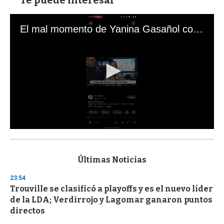
Te puede interesar
El mal momento de Yanina Gasañol con un hincha argentino en "Subrayado"
0
s
e
c
Últimas Noticias
o
n
23:54
d
Trouville se clasificó a playoffs y es el nuevo líder
s
o
de la LDA; Verdirrojo y Lagomar ganaron puntos
f
directos
3
3