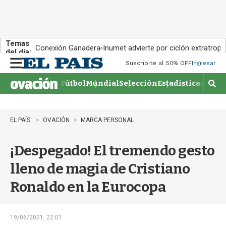
Temas
Conexión Ganadera
Inumet advierte por ciclón extratropi
del día:
Suscribite al 50% OFF
Ingresar
M
e
Fútbol
Mundial
Selección
Estadisticas
Agen
n
M
u
o
s
t
EL PAÍS
OVACIÓN
MARCA PERSONAL
r
a
¡Despegado! El tremendo gesto
r
b
lleno de magia de Cristiano
�
s
Ronaldo en la Eurocopa
q
u
e
d
19/06/2021, 22:01