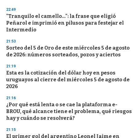
o
n
22:49
d
"Tranquilo el camello...": la frase que eligió
s
o
Peñarol e imprimió en pilusos para festejar el
f
Intermedio
3
3
s
21:53
e
Sorteo del 5 de Oro de este miércoles 5 de agosto
c
de 2026: números sorteados, pozos y aciertos
o
n
d
21:19
s
Esta es la cotización del dólar hoy en pesos
uruguayos al cierre del miércoles 5 de agosto de
2026
21:16
¿Por qué está lenta o se cae la plataforma e-
BROU, qué alcance tiene el problema, qué riesgos
hay y cuándo se resolverá?
21:15
El primer gol del argentino Leonel Jaime en