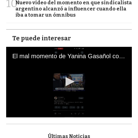
10
Nuevo video del momento en que sindicalista
argentino alcanzó a influencer cuando ella
iba a tomar un ómnibus
Te puede interesar
El mal momento de Yanina Gasañol con un hincha argentino en "Subrayado"
0
s
e
c
Últimas Noticias