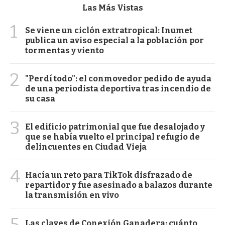
Las Más Vistas
1
Se viene un ciclón extratropical: Inumet
publica un aviso especial a la población por
tormentas y viento
2
"Perdí todo": el conmovedor pedido de ayuda
de una periodista deportiva tras incendio de
su casa
3
El edificio patrimonial que fue desalojado y
que se había vuelto el principal refugio de
delincuentes en Ciudad Vieja
4
Hacía un reto para TikTok disfrazado de
repartidor y fue asesinado a balazos durante
la transmisión en vivo
5
Las claves de Conexión Ganadera: cuánto