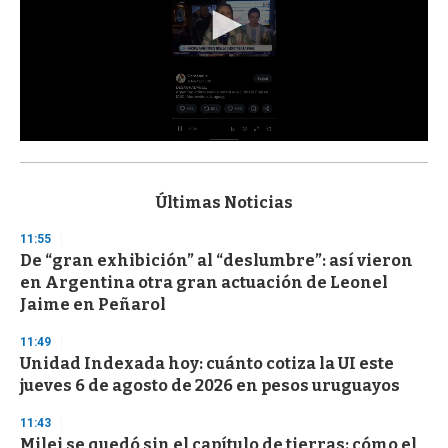
0
s
e
c
Últimas Noticias
o
n
11:55
d
De “gran exhibición” al “deslumbre”: así vieron
s
o
en Argentina otra gran actuación de Leonel
f
Jaime en Peñarol
3
3
s
11:49
e
Unidad Indexada hoy: cuánto cotiza la UI este
c
jueves 6 de agosto de 2026 en pesos uruguayos
o
n
d
11:43
s
Milei se quedó sin el capítulo de tierras: cómo el