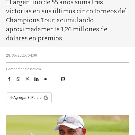
a
El argentino de 55 años suma tres
victorias en sus últimos cinco torneos del
Champions Tour, acumulando
aproximadamente 1,26 millones de
dólares en premios.
28/05/2025, 04:00
Compartir esta noticia
F
W
T
L
E
a
h
w
i
m
c
a
i
n
a
e
t
t
k
i
+
Agregar El País en
b
s
t
e
l
o
A
e
d
o
p
r
I
k
p
n