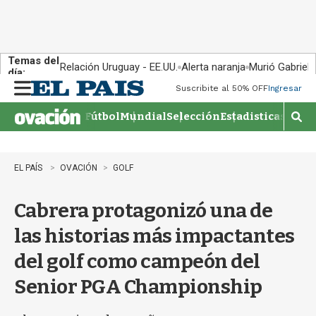
Temas del
Relación Uruguay - EE.UU.
Alerta naranja
Murió Gabriel 
día:
Suscribite al 50% OFF
Ingresar
M
e
Fútbol
Mundial
Selección
Estadisticas
Agen
n
M
u
o
s
t
EL PAÍS
OVACIÓN
GOLF
r
a
Cabrera protagonizó una de
r
b
las historias más impactantes
�
s
del golf como campeón del
q
u
Senior PGA Championship
e
d