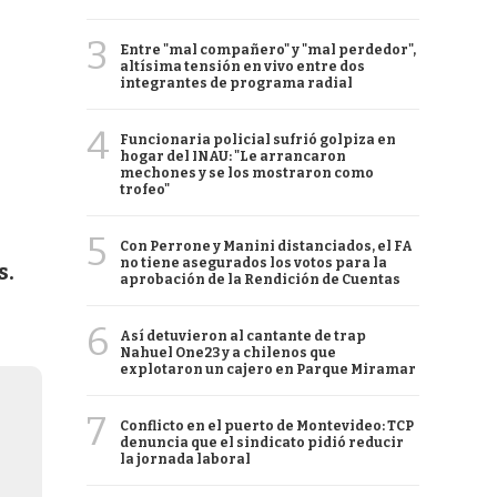
3
Entre "mal compañero" y "mal perdedor",
altísima tensión en vivo entre dos
integrantes de programa radial
4
Funcionaria policial sufrió golpiza en
hogar del INAU: "Le arrancaron
mechones y se los mostraron como
trofeo"
5
Con Perrone y Manini distanciados, el FA
no tiene asegurados los votos para la
s.
aprobación de la Rendición de Cuentas
6
Así detuvieron al cantante de trap
Nahuel One23 y a chilenos que
explotaron un cajero en Parque Miramar
7
Conflicto en el puerto de Montevideo: TCP
denuncia que el sindicato pidió reducir
la jornada laboral