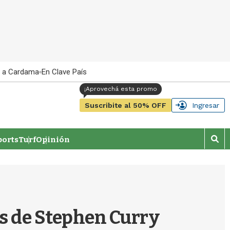
 a Cardama
En Clave País
Suscribite al 50% OFF
Ingresar
orts
Turf
Opinión
M
o
s
t
r
a
r
das de Stephen Curry
b
�