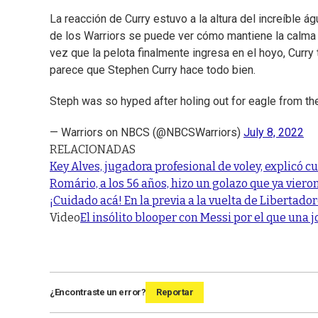
La reacción de Curry estuvo a la altura del increíble á
de los Warriors se puede ver cómo mantiene la calma m
vez que la pelota finalmente ingresa en el hoyo, Curr
parece que Stephen Curry hace todo bien.
Steph was so hyped after holing out for eagle from th
— Warriors on NBCS (@NBCSWarriors)
July 8, 2022
RELACIONADAS
Key Alves, jugadora profesional de voley, explicó 
Romário, a los 56 años, hizo un golazo que ya viero
¡Cuidado acá! En la previa a la vuelta de Libertado
Video
El insólito blooper con Messi por el que una j
¿Encontraste un error?
Reportar