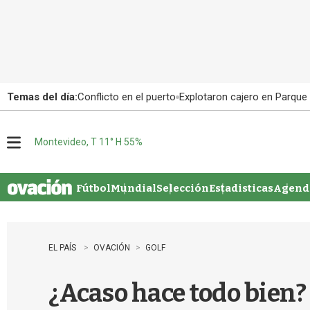
Temas del día:
Conflicto en el puerto
Explotaron cajero en Parque
Montevideo, T 11° H 55%
M
e
n
u
Fútbol
Mundial
Selección
Estadisticas
Agenda
EL PAÍS
OVACIÓN
GOLF
¿Acaso hace todo bien? 