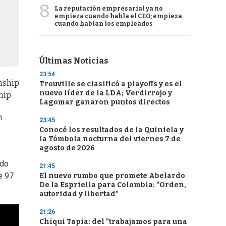
8
La reputación empresarial ya no
empieza cuando habla el CEO; empieza
cuando hablan los empleados
Últimas Noticias
23:54
Trouville se clasificó a playoffs y es el
nuevo líder de la LDA; Verdirrojo y
hip
Lagomar ganaron puntos directos
n
23:45
Conocé los resultados de la Quiniela y
la Tómbola nocturna del viernes 7 de
agosto de 2026
ndo
21:45
e 97
El nuevo rumbo que promete Abelardo
De la Espriella para Colombia: "Orden,
autoridad y libertad"
21:26
Chiqui Tapia: del "trabajamos para una