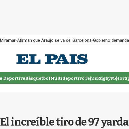
 Miramar
Afirman que Araujo se va del Barcelona
Gobierno demanda
 Deportiva
Básquetbol
Multideportivo
Tenis
Rugby
MotorSp
El increíble tiro de 97 yar