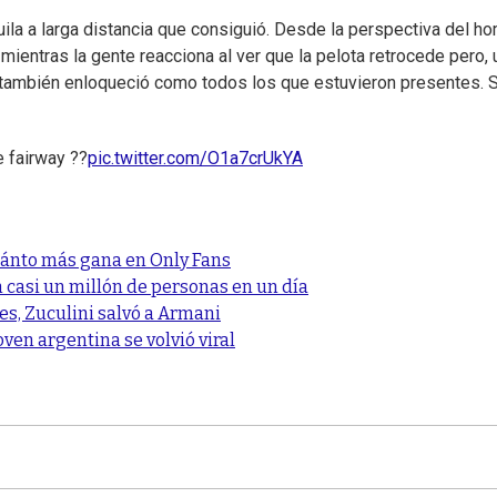
guila a larga distancia que consiguió. Desde la perspectiva del h
ientras la gente reacciona al ver que la pelota retrocede pero, 
y también enloqueció como todos los que estuvieron presentes. S
e fairway ??
pic.twitter.com/O1a7crUkYA
cuánto más gana en Only Fans
n casi un millón de personas en un día
res, Zuculini salvó a Armani
oven argentina se volvió viral