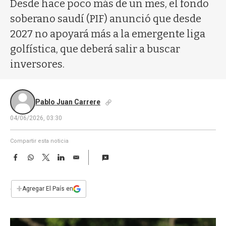
a
Desde hace poco más de un mes, el fondo
soberano saudí (PIF) anunció que desde
2027 no apoyará más a la emergente liga
golfística, que deberá salir a buscar
inversores.
Pablo Juan Carrere
04/06/2026, 03:30
Compartir esta noticia
F
W
T
L
E
a
h
w
i
m
c
a
i
n
a
e
t
t
k
i
+
Agregar El País en
b
s
t
e
l
o
A
e
d
o
p
r
I
k
p
n