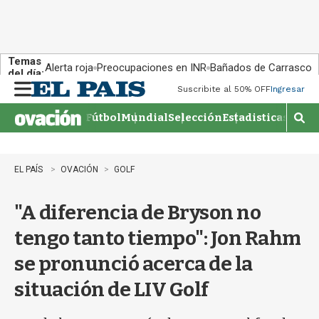
Temas
Alerta roja
Preocupaciones en INR
Bañados de Carrasco
del día:
Suscribite al 50% OFF
Ingresar
M
e
Fútbol
Mundial
Selección
Estadisticas
Agen
n
M
u
o
s
t
EL PAÍS
OVACIÓN
GOLF
r
a
"A diferencia de Bryson no
r
b
tengo tanto tiempo": Jon Rahm
�
s
se pronunció acerca de la
q
u
situación de LIV Golf
e
d