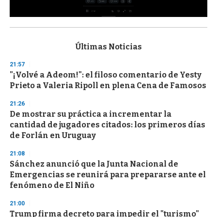
0
s
e
c
Últimas Noticias
o
n
21:57
d
"¡Volvé a Adeom!": el filoso comentario de Yesty
s
o
Prieto a Valeria Ripoll en plena Cena de Famosos
f
3
21:26
3
s
De mostrar su práctica a incrementar la
e
cantidad de jugadores citados: los primeros días
c
de Forlán en Uruguay
o
n
d
21:08
s
Sánchez anunció que la Junta Nacional de
Emergencias se reunirá para prepararse ante el
fenómeno de El Niño
21:00
Trump firma decreto para impedir el "turismo"