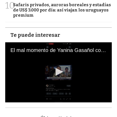
10
Safaris privados, auroras boreales y estadías
de US$ 3.000 por día: así viajan los uruguayos
premium
Te puede interesar
El mal momento de Yanina Gasañol con un hincha argentino en "Subrayado"
0
s
e
c