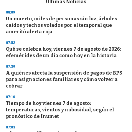
Últimas Noticias
o
n
08:09
d
Un muerto, miles de personas sin luz, árboles
s
o
caídos y techos volados por el temporal que
f
ameritó alerta roja
3
3
s
07:52
e
Qué se celebra hoy, viernes 7 de agosto de 2026:
c
efemérides de un día como hoy en la historia
o
n
d
07:39
s
A quiénes afecta la suspensión de pagos de BPS
para asignaciones familiares y cómo volver a
cobrar
07:10
Tiempo de hoy viernes 7 de agosto:
temperaturas, vientos y nubosidad, según el
pronóstico de Inumet
07:03