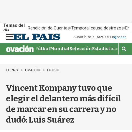
Temas del
Rendición de Cuentas
Temporal causa destrozos
En 
día:
Suscribite al 50% OFF
Ingresar
M
e
Fútbol
Mundial
Selección
Estadisticas
Agen
n
M
u
o
s
t
EL PAÍS
OVACIÓN
FÚTBOL
r
a
Vincent Kompany tuvo que
r
b
elegir el delantero más difícil
�
s
de marcar en su carrera y no
q
u
dudó: Luis Suárez
e
d