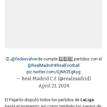
👏 ¡
@fedeevalverde
cumple 2️⃣5️⃣0️⃣ partidos con el
@RealMadrid
!
#RealFootball
pic.twitter.com/GjNh2EgKyg
— Real Madrid C.F. (@realmadrid)
April 21, 2024
El Pajarito disputó todos los partidos de
LaLiga
hasta el momento, así como también los juegos de