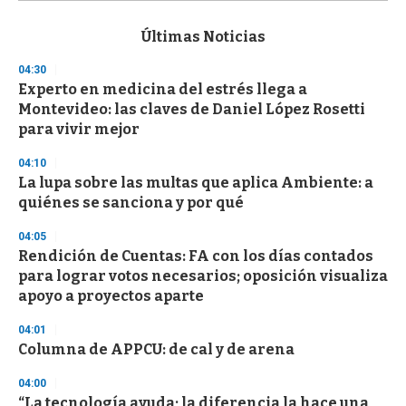
s
e
c
Últimas Noticias
o
n
04:30
d
Experto en medicina del estrés llega a
s
o
Montevideo: las claves de Daniel López Rosetti
f
para vivir mejor
3
3
s
04:10
e
La lupa sobre las multas que aplica Ambiente: a
c
quiénes se sanciona y por qué
o
n
d
04:05
s
Rendición de Cuentas: FA con los días contados
para lograr votos necesarios; oposición visualiza
apoyo a proyectos aparte
04:01
Columna de APPCU: de cal y de arena
04:00
“La tecnología ayuda; la diferencia la hace una