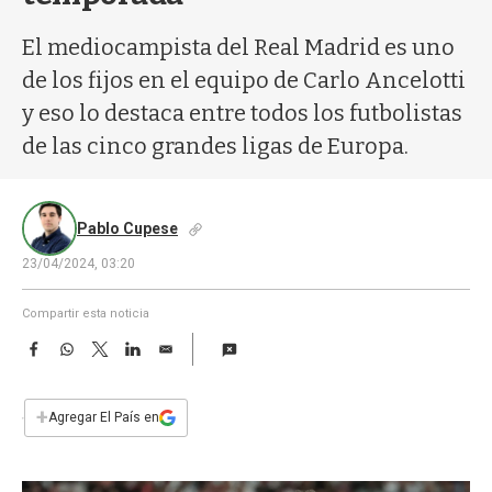
a
El mediocampista del Real Madrid es uno
de los fijos en el equipo de Carlo Ancelotti
y eso lo destaca entre todos los futbolistas
de las cinco grandes ligas de Europa.
Pablo Cupese
23/04/2024, 03:20
Compartir esta noticia
F
W
T
L
E
a
h
w
i
m
c
a
i
n
a
e
t
t
k
i
+
Agregar El País en
b
s
t
e
l
o
A
e
d
o
p
r
I