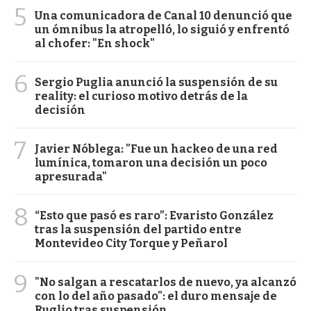
5
Una comunicadora de Canal 10 denunció que
un ómnibus la atropelló, lo siguió y enfrentó
al chofer: "En shock"
6
Sergio Puglia anunció la suspensión de su
reality: el curioso motivo detrás de la
decisión
7
Javier Nóblega: "Fue un hackeo de una red
lumínica, tomaron una decisión un poco
apresurada"
8
“Esto que pasó es raro”: Evaristo González
tras la suspensión del partido entre
Montevideo City Torque y Peñarol
9
"No salgan a rescatarlos de nuevo, ya alcanzó
con lo del año pasado": el duro mensaje de
Ruglio tras suspensión