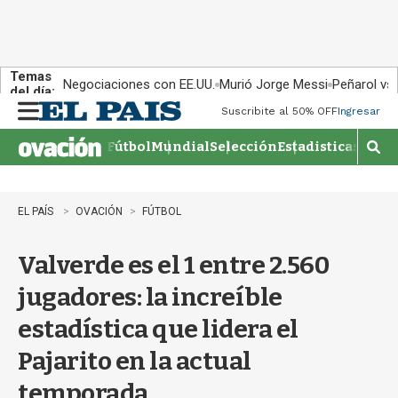
Temas
Negociaciones con EE.UU.
Murió Jorge Messi
Peñarol vs
del día:
Suscribite al 50% OFF
Ingresar
M
e
Fútbol
Mundial
Selección
Estadisticas
Agen
n
M
u
o
s
t
EL PAÍS
OVACIÓN
FÚTBOL
r
a
Valverde es el 1 entre 2.560
r
b
jugadores: la increíble
�
s
estadística que lidera el
q
u
Pajarito en la actual
e
d
temporada