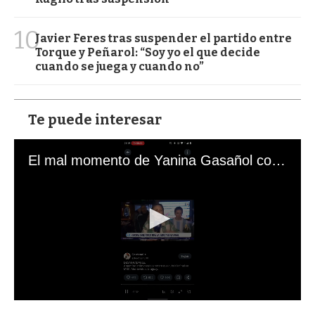
10
Javier Feres tras suspender el partido entre
Torque y Peñarol: “Soy yo el que decide
cuando se juega y cuando no”
Te puede interesar
El mal momento de Yanina Gasañol con un hincha argentino en "Subrayado"
0