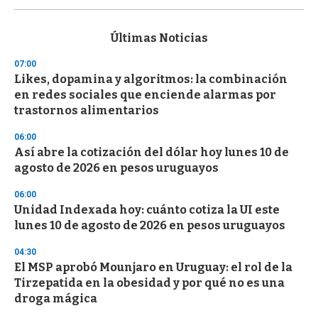
s
e
c
Últimas Noticias
o
n
07:00
d
Likes, dopamina y algoritmos: la combinación
s
o
en redes sociales que enciende alarmas por
f
trastornos alimentarios
3
3
s
06:00
e
Así abre la cotización del dólar hoy lunes 10 de
c
agosto de 2026 en pesos uruguayos
o
n
d
06:00
s
Unidad Indexada hoy: cuánto cotiza la UI este
lunes 10 de agosto de 2026 en pesos uruguayos
04:30
El MSP aprobó Mounjaro en Uruguay: el rol de la
Tirzepatida en la obesidad y por qué no es una
droga mágica