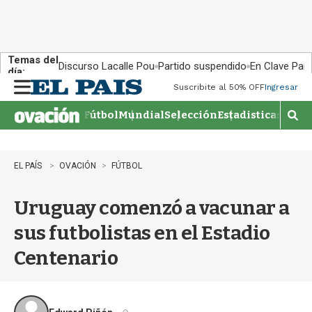
Temas del
Discurso Lacalle Pou
Partido suspendido
En Clave País
día:
Suscribite al 50% OFF
Ingresar
M
e
Fútbol
Mundial
Selección
Estadisticas
Agen
n
M
u
o
s
t
EL PAÍS
OVACIÓN
FÚTBOL
r
a
Uruguay comenzó a vacunar a
r
b
sus futbolistas en el Estadio
�
s
Centenario
q
u
e
d