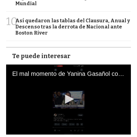
Mundial
10
Así quedaron las tablas del Clausura, Anual y
Descenso tras la derrota de Nacional ante
Boston River
Te puede interesar
El mal momento de Yanina Gasañol con un hincha argentino en "Subrayado"
0