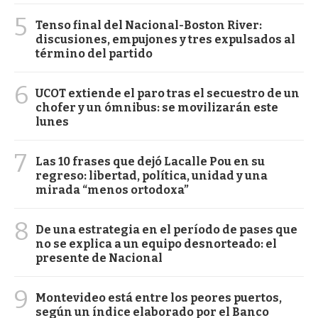
5
Tenso final del Nacional-Boston River:
discusiones, empujones y tres expulsados al
término del partido
6
UCOT extiende el paro tras el secuestro de un
chofer y un ómnibus: se movilizarán este
lunes
7
Las 10 frases que dejó Lacalle Pou en su
regreso: libertad, política, unidad y una
mirada “menos ortodoxa”
8
De una estrategia en el período de pases que
no se explica a un equipo desnorteado: el
presente de Nacional
9
Montevideo está entre los peores puertos,
según un índice elaborado por el Banco