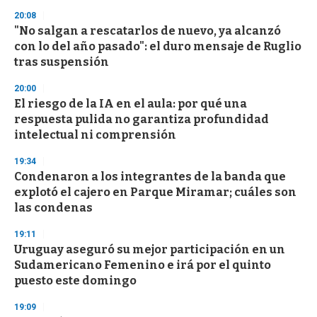
n
20:08
d
"No salgan a rescatarlos de nuevo, ya alcanzó
s
o
con lo del año pasado": el duro mensaje de Ruglio
f
tras suspensión
3
3
s
20:00
e
El riesgo de la IA en el aula: por qué una
c
respuesta pulida no garantiza profundidad
o
n
intelectual ni comprensión
d
s
19:34
Condenaron a los integrantes de la banda que
explotó el cajero en Parque Miramar; cuáles son
las condenas
19:11
Uruguay aseguró su mejor participación en un
Sudamericano Femenino e irá por el quinto
puesto este domingo
19:09