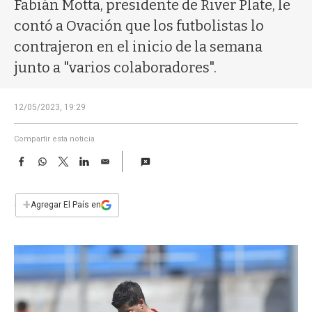
a
Fabián Motta, presidente de River Plate, le
contó a Ovación que los futbolistas lo
contrajeron en el inicio de la semana
junto a "varios colaboradores".
12/05/2023, 19:29
Compartir esta noticia
F
W
T
L
E
a
h
w
i
m
c
a
i
n
a
e
t
t
k
i
+
Agregar El País en
b
s
t
e
l
o
A
e
d
o
p
r
I
k
p
n