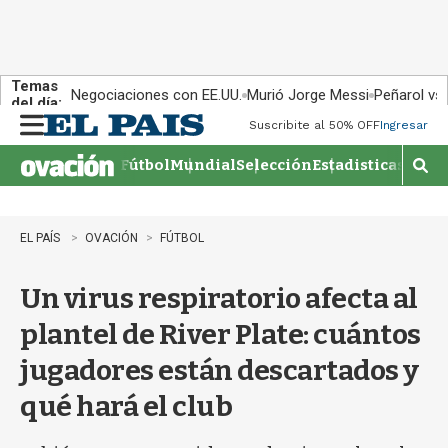
Temas
Negociaciones con EE.UU.
Murió Jorge Messi
Peñarol vs
del día:
Suscribite al 50% OFF
Ingresar
M
e
Fútbol
Mundial
Selección
Estadisticas
Agen
n
M
u
o
s
t
EL PAÍS
OVACIÓN
FÚTBOL
r
a
Un virus respiratorio afecta al
r
b
plantel de River Plate: cuántos
�
s
jugadores están descartados y
q
u
qué hará el club
e
d