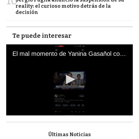
10
reality: el curioso motivo detrás de la
decisión
Te puede interesar
El mal momento de Yanina Gasañol con un hincha argentino en "Subrayado"
0
s
e
c
Últimas Noticias
o