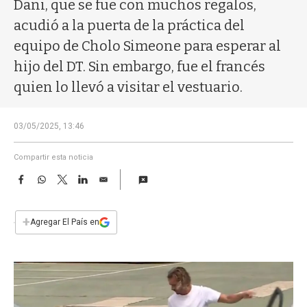
a
Dani, que se fue con muchos regalos,
acudió a la puerta de la práctica del
equipo de Cholo Simeone para esperar al
hijo del DT. Sin embargo, fue el francés
quien lo llevó a visitar el vestuario.
03/05/2025, 13:46
Compartir esta noticia
F
W
T
L
E
a
h
w
i
m
c
a
i
n
a
e
t
t
k
i
+
Agregar El País en
b
s
t
e
l
o
A
e
d
o
p
r
I
k
p
n