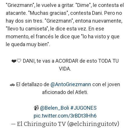
"Griezmann", le vuelve a gritar. "Dime", le contesta el
atacante. "Muchas gracias", contesta Dani. Pero no
hay dos sin tres. "Griezmann", entona nuevamente,
"llevo tu camiseta", le dice esta vez. En ese
momento, el francés le dice que "lo ha visto y que
le queda muy bien".
❤️🤍 DANI, te vas a ACORDAR de esto TODA TU
VIDA.
🚗 El detallazo de
@AntoGriezmann
con el joven
aficionado del Atleti.
📹
@Belen_Boli
#JUGONES
pic.twitter.com/3rBDt3lHh6
— El Chiringuito TV (@elchiringuitotv)