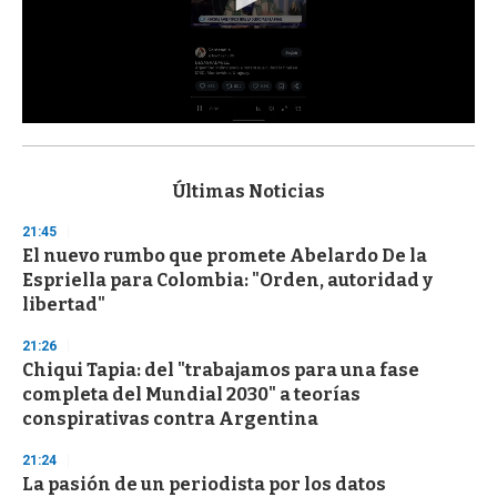
0
s
e
c
Últimas Noticias
o
n
21:45
d
El nuevo rumbo que promete Abelardo De la
s
o
Espriella para Colombia: "Orden, autoridad y
f
libertad"
3
3
s
21:26
e
Chiqui Tapia: del "trabajamos para una fase
c
completa del Mundial 2030" a teorías
o
n
conspirativas contra Argentina
d
s
21:24
La pasión de un periodista por los datos