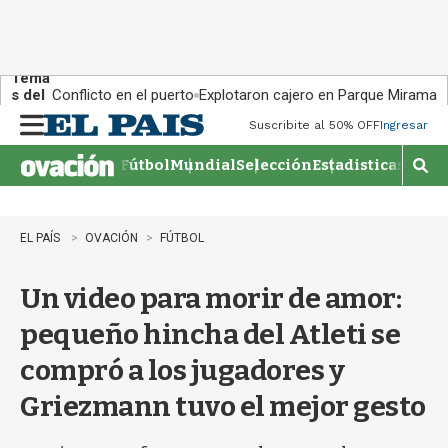
Tema
s del
Conflicto en el puerto
Explotaron cajero en Parque Miramar
día:
Suscribite al 50% OFF
Ingresar
M
e
Fútbol
Mundial
Selección
Estadisticas
Agen
n
M
u
o
s
t
EL PAÍS
OVACIÓN
FÚTBOL
r
a
Un video para morir de amor:
r
b
pequeño hincha del Atleti se
�
s
compró a los jugadores y
q
u
Griezmann tuvo el mejor gesto
e
d