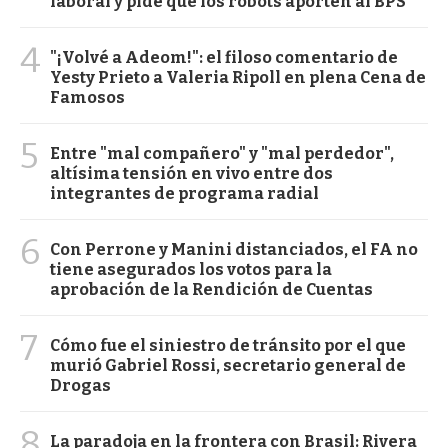
laboral y pide que los robots aporten al BPS
4
"¡Volvé a Adeom!": el filoso comentario de
Yesty Prieto a Valeria Ripoll en plena Cena de
Famosos
5
Entre "mal compañero" y "mal perdedor",
altísima tensión en vivo entre dos
integrantes de programa radial
6
Con Perrone y Manini distanciados, el FA no
tiene asegurados los votos para la
aprobación de la Rendición de Cuentas
7
Cómo fue el siniestro de tránsito por el que
murió Gabriel Rossi, secretario general de
Drogas
8
La paradoja en la frontera con Brasil: Rivera